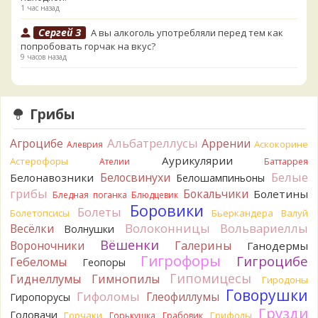
1 час назад
Сергей З
А вы алкоголь употребляли перед тем как
попробовать горчак на вкус?
9 часов назад
Serj_Sf
Сегодня такого маленького я и порезал, и
лизнул, и пожевал, но горечи не почувствовал. Супруга
лизнула - ей горький, как таблетка. Детям тоже не горький.
Грибы
То что это именно горчак сомнений нет. Но вот такие
индивидуальные вкусовые особенности.)Гриб, конечно,
Альбатреллусы
Агроцибе
Аррении
Аскокорине
Алеврия
выкинули.
Аурикулярии
Астерофоры
14 часов назад
Ателии
Баттаррея
Белые
Белосвинухи
Белонавозники
Белошампиньоны
Verona
Говорушка булавоногая могла бы вырасти...
грибы
Бокальчики
Болетины
Бледная поганка
Блюдцевик
14 часов назад
Боровики
Болеты
Болетопсисы
Бьеркандера
Валуй
Misha35
Спасибо!!!
Волоконницы
Вольвариеллы
Весёлки
Волнушки
15 часов назад
Вёшенки
Вороночники
Галерины
Ганодермы
BorisM
Вот как раз зонтика пестрого там
Гигрофоры
Гигроцибе
Гебеломы
Геопоры
точно нет! P.S. Вячеслав, мы ждём ваших подтверждений
Гипомицесы
Гиднеллумы
Гимнопилы
Гиродоны
насчёт того, что на разных фото не один и тот же гриб. Они
Говорушки
Гифоломы
Глеофиллумы
Гиропорусы
и по виду разные, а не просто разные экземпляры. Но
Грузди
хорошо было бы упорядочить это с вашим участием.
Головачи
Горчаки
Грифолы
Горькушка
Грабовик