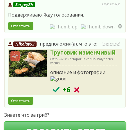
SergeyZh
4 года назад #
Поддерживаю. Жду голосования.
0
Ответить
предположил(а), что это:
Nikolay53
4 года назад #
Трутовик изменчивый
Синонимы:
Cerioporus varius, Polyporus
varius.
описание и фотографии
+6
Ответить
Знаете что за гриб?