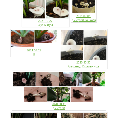
2021.07.06
Дмитрий Конюхов
2021.10.27
Саул Матуш
2021.06.05
Н
2020.10.30
Александр Сидельников
2020.08.11
Дмитрий