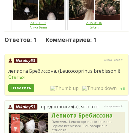
2019.11.05
2019.03.16
Алиса Белая
Быбык
Ответов: 1 Комментариев: 1
Nikolay53
4 года назад #
лепиота Бребиссона. (Leucocoprinus brebissonii)
Статья
Ответить
+6
предположил(а), что это:
Nikolay53
4 года назад #
Лепиота Бребиссона
Синонимы:
Leucocoprinus brebissonii,
Lepiota brebissonii, Leucocoprinus
otsuensis.