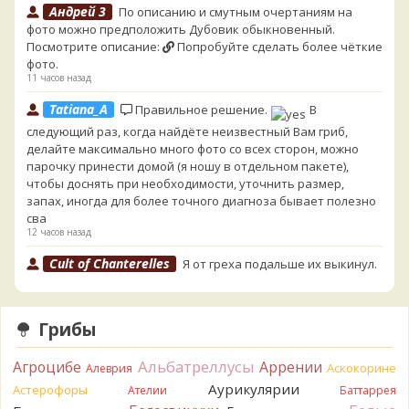
Андрей 3
По описанию и смутным очертаниям на
фото можно предположить Дубовик обыкновенный.
Посмотрите описание:
Попробуйте сделать более чёткие
фото.
11 часов назад
Tatiana_A
Правильное решение.
В
следующий раз, когда найдёте неизвестный Вам гриб,
делайте максимально много фото со всех сторон, можно
парочку принести домой (я ношу в отдельном пакете),
чтобы доснять при необходимости, уточнить размер,
запах, иногда для более точного диагноза бывает полезно
сва
12 часов назад
Cult of Chanterelles
Я от греха подальше их выкинул.
Для не знающего человека эксперименты с говорушками,
наверное, плохая идея.
12 часов назад
Грибы
Tatiana_A
Говорушек в этой цветовой гамме - хоть
пруд пруди, и далеко не все описаны на этом сайте. И
Альбатреллусы
Агроцибе
Аррении
Аскокорине
Алеврия
большинство из них как минимум несъедобны. Ворончатая
Аурикулярии
Астерофоры
Ателии
Баттаррея
должна слабо пахнуть миндалём. Из похожих есть, скажем,