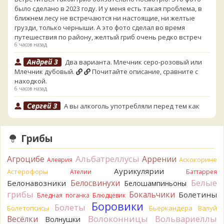
было сделано в 2023 году. И у меня есть такая проблема, в
ближнем лесу не встречаются ни настоящие, ни желтые
грузди, только черныши. А это фото сделал во время
путешествия по району, желтый гриб очень редко встреч
6 часов назад
Андрей 3
Два варианта. Млечник серо-розовый или
Млечник дубовый.
Почитайте описание, сравните с
находкой.
6 часов назад
Сергей З
А вы алкоголь употребляли перед тем как
попробовать горчак на вкус?
14 часов назад
Грибы
Serj_Sf
Сегодня такого маленького я и порезал, и
лизнул, и пожевал, но горечи не почувствовал. Супруга
Альбатреллусы
Агроцибе
Аррении
лизнула - ей горький, как таблетка. Детям тоже не горький.
Аскокорине
Алеврия
То что это именно горчак сомнений нет. Но вот такие
Аурикулярии
Астерофоры
Ателии
Баттаррея
индивидуальные вкусовые особенности.)Гриб, конечно,
Белые
Белосвинухи
Белонавозники
Белошампиньоны
выкинули.
грибы
Бокальчики
Болетины
Бледная поганка
Блюдцевик
19 часов назад
Боровики
Болеты
Болетопсисы
Бьеркандера
Валуй
Verona
Говорушка булавоногая могла бы вырасти...
Волоконницы
Вольвариеллы
Весёлки
Волнушки
19 часов назад