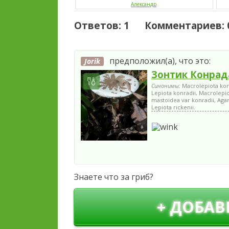
Александр
Ответов: 1 Комментариев: 
предположил(а), что это:
Jorik
Зонтик Конрад
Синонимы:
Macrolepiota konr
Lepiota konradii, Macrolepi
mastoidea var konradii, Agar
Lepiota rickenii.
Знаете что за гриб?
+ ДОБАВ