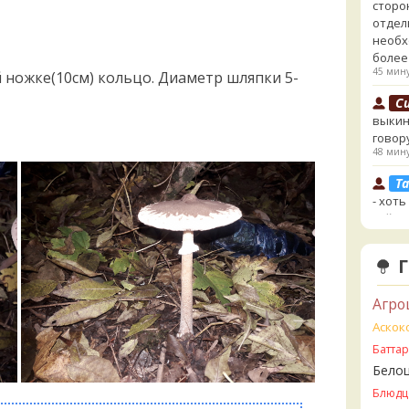
сторо
отдел
необх
более
45 мину
 ножке(10см) кольцо. Диаметр шляпки 5-
Cu
выкин
говор
48 мину
Ta
- хоть
сайте
несъе
минда
Бледн
земли
Агро
56 мину
Аскок
Мар
1 час на
Батта
Бело
Ta
Блюдц
lentine