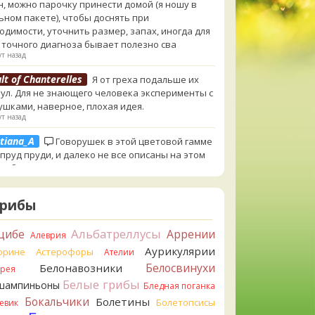
н, можно парочку принести домой (я ношу в
ьном пакете), чтобы доснять при
одимости, уточнить размер, запах, иногда для
 точного диагноза бывает полезно сва
т назад
lt of Chanterelles
Я от греха подальше их
ул. Для не знающего человека эксперименты с
ушками, наверное, плохая идея.
т назад
tiana_A
Говорушек в этой цветовой гамме
 пруд пруди, и далеко не все описаны на этом
. И большинство из них как минимум
добны. Ворончатая должна слабо пахнуть
лём. Из похожих есть, скажем, Желобчатая и
Грибы
оокрашенная. Росли не не древесине, так? Из
 или из подстилки
Альбатреллусы
цибе
Аррении
т назад
Алеврия
Аурикулярии
орине
Астерофоры
Ателии
ия
Хорошо. При срезании синеет.
Белосвинухи
Белонавозники
зад
ррея
Белые грибы
шампиньоны
Бледная поганка
tiana_A
Посмотрите Пилолистнички:
Бокальчики
Болетины
Болетопсисы
евик
llus/