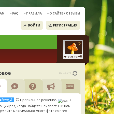
ДАМ
FAQ
ПРАВИЛА
О САЙТЕ / ОТЗЫВЫ
ВОЙТИ
РЕГИСТРАЦИЯ
что за гриб?
овое
только что
tiana_A
Правильное решение.
В
ющий раз, когда найдёте неизвестный Вам
 делайте максимально много фото со всех