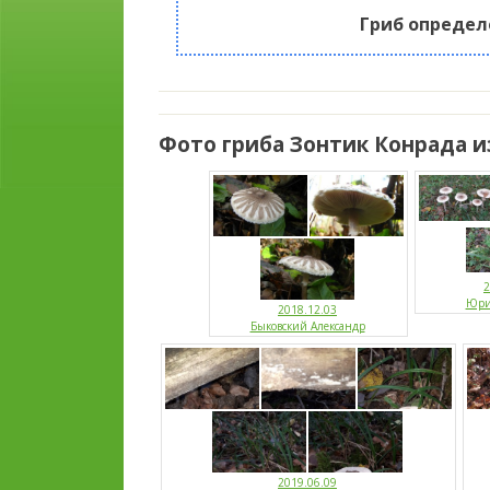
Гриб определ
Фото гриба Зонтик Конрада и
2
Юри
2018.12.03
Быковский Александр
2019.06.09