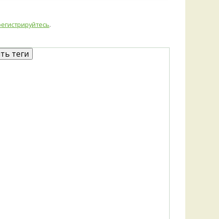
Удем
Фелл
регистрируйтесь
.
Церат
гри
Ша
Шишк