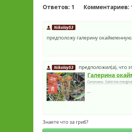
Ответов: 1 Комментариев: 
Nikolay53
предположу галерину окаймленную
предположил(а), что э
Nikolay53
Галерина окай
Синонимы:
Galerina marginat
…
Знаете что за гриб?