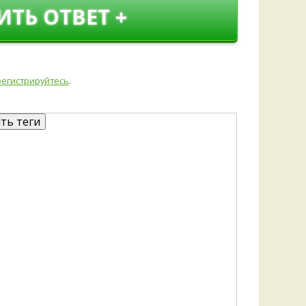
Удем
ИТЬ ОТВЕТ +
Фелл
Церат
гри
Ша
регистрируйтесь
.
Шишк