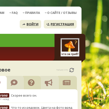
ДАМ
FAQ
ПРАВИЛА
О САЙТЕ / ОТЗЫВЫ
ВОЙТИ
РЕГИСТРАЦИЯ
что за гриб?
овое
только что
erona
Скорее всего он.
т назад
erona
Что-то из рядовок. Цвета на фото вряд