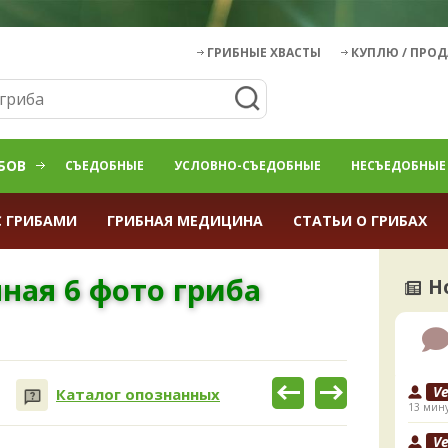
ГРИБНЫЕ ХВАСТЫ
КУПЛЮ / ПРО
БОВ
СЪЕДОБНЫЕ
УСЛОВНО-СЪЕДОБНЫЕ
НЕСЪЕДОБНЫЕ
С ГРИБАМИ
ГРИБНАЯ МЕДИЦИНА
СТАТЬИ О ГРИБАХ
ная 6 фото гриба
Н
V
Каталог опознанных
13 мину
V