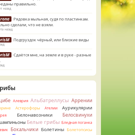
реданы правильно.
т назад
erona
Рядовка мыльная, судя по пластинкам.
льно сделали, что не взяли.
та назад
orisM
Подгруздок чёрный, или близкие виды
зад
orisM
Сдаётся мне, на земле и в руке - разные
.
зад
ирилл
Вони не было, но вода и гриб при варке
и желтеть. Выкинул. Большое спасибо.
азад
Грибы
ирилл
Спасибо.
Альбатреллусы
цибе
Аррении
Алеврия
азад
Аурикулярии
орине
Астерофоры
Ателии
tiana_A
Да. Но они не все безоговорочно
Белосвинухи
Белонавозники
ррея
бны.
Белые грибы
шампиньоны
азад
Бледная поганка
Бокальчики
Болетины
Болетопсисы
евик
tiana_A
В следующий раз вырвите его