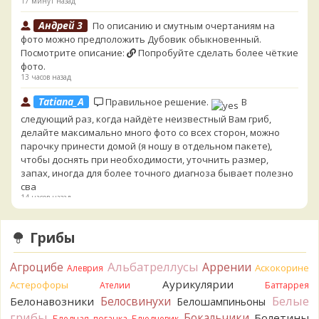
17 минут назад
Андрей 3
По описанию и смутным очертаниям на
фото можно предположить Дубовик обыкновенный.
Посмотрите описание:
Попробуйте сделать более чёткие
фото.
13 часов назад
Tatiana_A
Правильное решение.
В
следующий раз, когда найдёте неизвестный Вам гриб,
делайте максимально много фото со всех сторон, можно
парочку принести домой (я ношу в отдельном пакете),
чтобы доснять при необходимости, уточнить размер,
запах, иногда для более точного диагноза бывает полезно
сва
14 часов назад
Cult of Chanterelles
Я от греха подальше их выкинул.
Грибы
Для не знающего человека эксперименты с говорушками,
наверное, плохая идея.
14 часов назад
Альбатреллусы
Агроцибе
Аррении
Аскокорине
Алеврия
Аурикулярии
Tatiana_A
Астерофоры
Говорушек в этой цветовой гамме - хоть
Ателии
Баттаррея
пруд пруди, и далеко не все описаны на этом сайте. И
Белые
Белосвинухи
Белонавозники
Белошампиньоны
большинство из них как минимум несъедобны. Ворончатая
грибы
Бокальчики
Болетины
Бледная поганка
Блюдцевик