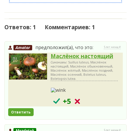
Ответов: 1 Комментариев: 1
предположил(а), что это:
Amator
5 лет назад #
Маслёнок настоящий
Синонимы:
Suillus luteus, Маслёнок
настоящий, Маслёнок обыкновенный,
Маслёнок жёлтый, Маслёнок поздний,
Маслёнок осенний, Boletus luteus,
Boletopsis lutea.
+5
Ответить
Mazdatok
5 лет назад #