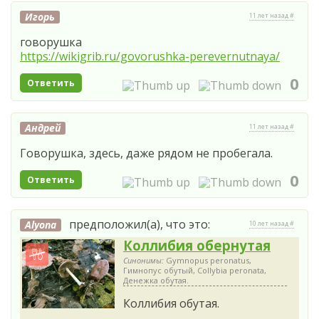
Игорь
11 лет назад #
говорушка
https://wikigrib.ru/govorushka-perevernutnaya/
0
Ответить
Андрей
11 лет назад #
Говорушка, здесь, даже рядом не пробегала.
0
Ответить
предположил(а), что это:
Alyona
10 лет назад #
Коллибия обернутая
Синонимы:
Gymnopus peronatus,
Гимнопус обутый, Collybia peronata,
Денежка обутая.
Коллибия обутая.