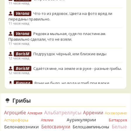
11 часов назад
Verona
Что-то из рядовок. Цвета на фото вряд ли
переданы правильно.
11 часов назад
Verona
Рядовка мыльная, судя по пластинкам.
Правильно сделали, что не взяли.
11 часов назад
BorisM
Подгруздок чёрный, или близкие виды
12 часов назад
BorisM
Сдаётся мне, на земле и в руке - разные грибы.
12 часов назад
Кирилл
Вони не было, но вода и гриб при варке
начали желтеть. Выкинул. Большое спасибо.
13 часов назад
Грибы
Кирилл
Спасибо.
14 часов назад
Альбатреллусы
Агроцибе
Аррении
Аскокорине
Алеврия
Tatiana_A
Да. Но они не все безоговорочно
Аурикулярии
Астерофоры
Ателии
Баттаррея
съедобны.
Белые
Белосвинухи
Белонавозники
Белошампиньоны
14 часов назад