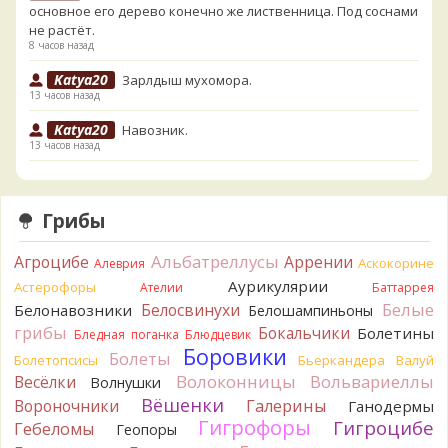
основное его дерево конечно же лиственница. Под соснами
не растёт.
8 часов назад
Katya20
Зарлдыш мухомора.
13 часов назад
Katya20
Навозник.
13 часов назад
Verona
Скорее всего он.
1 день назад
Грибы
Verona
Что-то из рядовок. Цвета на фото вряд ли
переданы правильно.
Альбатреллусы
Агроцибе
Аррении
Аскокорине
Алеврия
1 день назад
Аурикулярии
Астерофоры
Ателии
Баттаррея
Verona
Рядовка мыльная, судя по пластинкам.
Белые
Белосвинухи
Белонавозники
Белошампиньоны
Правильно сделали, что не взяли.
грибы
Бокальчики
Болетины
1 день назад
Бледная поганка
Блюдцевик
Боровики
Болеты
Болетопсисы
Бьеркандера
Валуй
BorisM
Подгруздок чёрный, или близкие виды
Волоконницы
Вольвариеллы
Весёлки
Волнушки
1 день назад
Вёшенки
Вороночники
Галерины
Ганодермы
BorisM
Сдаётся мне, на земле и в руке - разные грибы.
Гигрофоры
Гигроцибе
Гебеломы
Геопоры
1 день назад