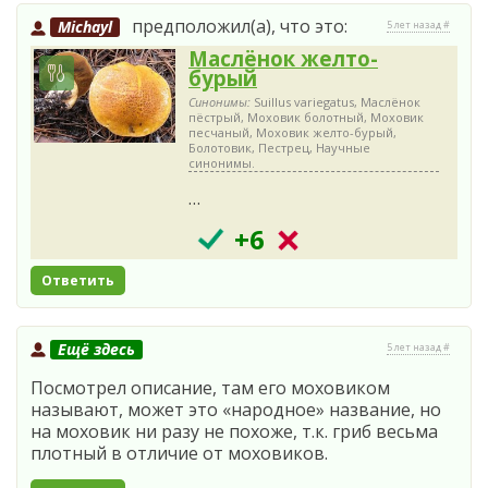
предположил(а), что это:
Michayl
5 лет назад #
Маслёнок желто-
бурый
Синонимы:
Suillus variegatus, Маслёнок
пёстрый, Моховик болотный, Моховик
песчаный, Моховик желто-бурый,
Болотовик, Пестрец, Научные
синонимы.
…
+6
Ответить
Ещё здесь
5 лет назад #
Посмотрел описание, там его моховиком
называют, может это «народное» название, но
на моховик ни разу не похоже, т.к. гриб весьма
плотный в отличие от моховиков.