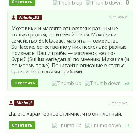
0
Ответить
Nikolay53
5 лет назад #
Моховики и маслята относятся к разным не
только родам, но и семействам. Моховики —
семейство Boletaceae, маслята — семейство
Suillaceae, естественно у них несколько разные
признаки. Ваши грибы — масленок желто-
бурый (Suillus variegatus) по мнению Михаила (и
по моему тоже). Почитайте описание в статье,
сравните со своими грибами
Ответить
+2
Michayl
5 лет назад #
Да, его характерное отличие, что он плотный.
Ответить
+3