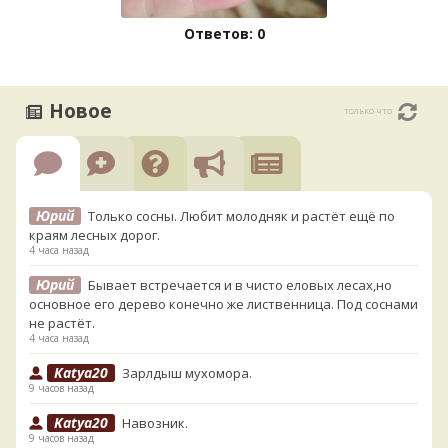
Ответов: 0
Новое
только что
Юрий
Только сосны. Любит молодняк и растёт ещё по
краям лесных дорог.
4 часа назад
Юрий
Бывает встречается и в чисто еловых лесах,но
основное его дерево конечно же лиственница. Под соснами
не растёт.
4 часа назад
Katya20
Зарлдыш мухомора.
9 часов назад
Katya20
Навозник.
9 часов назад