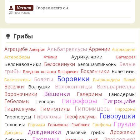
Verona
Скорее всего он.
23 часа назад
Verona
Что-то из рядовок. Цвета на фото вряд ли
переданы правильно.
23 часа назад
Грибы
Verona
Рядовка мыльная, судя по пластинкам.
Альбатреллусы
Агроцибе
Аррении
Аскокорине
Алеврия
Правильно сделали, что не взяли.
23 часа назад
Аурикулярии
Астерофоры
Ателии
Баттаррея
Белые
Белосвинухи
Белонавозники
Белошампиньоны
BorisM
Подгруздок чёрный, или близкие виды
грибы
Бокальчики
Болетины
24 часа назад
Бледная поганка
Блюдцевик
Боровики
Болеты
Болетопсисы
Бьеркандера
Валуй
BorisM
Сдаётся мне, на земле и в руке - разные грибы.
Волоконницы
Вольвариеллы
Весёлки
Волнушки
24 часа назад
Вёшенки
Вороночники
Галерины
Ганодермы
Кирилл
Вони не было, но вода и гриб при варке
Гигрофоры
Гигроцибе
Гебеломы
Геопоры
начали желтеть. Выкинул. Большое спасибо.
Гипомицесы
Гиднеллумы
Гимнопилы
1 день назад
Гиродоны
Говорушки
Гифоломы
Глеофиллумы
Гиропорусы
Кирилл
Спасибо.
Грузди
Головачи
1 день назад
Горчаки
Грифолы
Горькушка
Грабовик
Дождевики
Дрожалки
Домовые грибы
Дисцины
Tatiana_A
Да. Но они не все безоговорочно
Ежовики
Звездовики
Дубовики