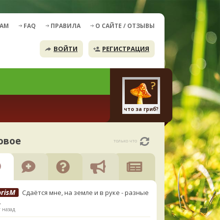
ДАМ
FAQ
ПРАВИЛА
О САЙТЕ / ОТЗЫВЫ
ВОЙТИ
РЕГИСТРАЦИЯ
что за гриб?
овое
только что
orisM
Сдаётся мне, на земле и в руке - разные
.
 назад