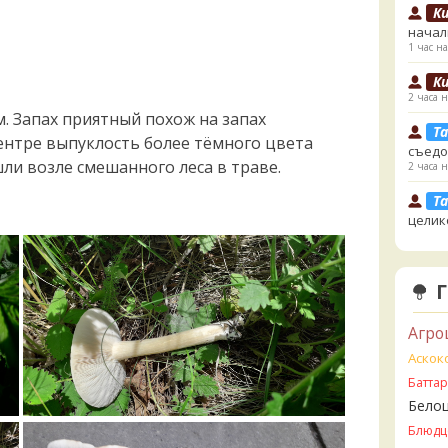
К
начал
1 час на
К
2 часа н
м. Запах приятный похож на запах
Ta
ентре выпуклость более тёмного цвета
съедо
шли возле смешанного леса в траве.
2 часа н
Ta
целик
верти
значи
свари
начин
2 часа н
Агро
К
Аскок
увере
Батта
но це
немно
Бело
опушк
Блюдц
вообщ