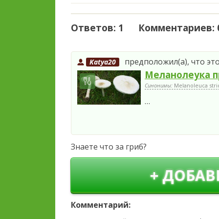
Ответов: 1 Комментариев: 
предположил(а), что это
Katya20
Меланолеука п
Синонимы:
Melanoleuca stri
…
Знаете что за гриб?
+ ДОБАВ
Комментарий: