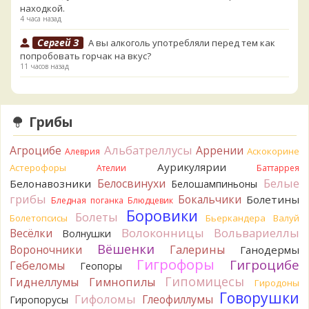
находкой.
4 часа назад
Сергей З
А вы алкоголь употребляли перед тем как
попробовать горчак на вкус?
11 часов назад
Serj_Sf
Сегодня такого маленького я и порезал, и
лизнул, и пожевал, но горечи не почувствовал. Супруга
лизнула - ей горький, как таблетка. Детям тоже не горький.
Грибы
То что это именно горчак сомнений нет. Но вот такие
индивидуальные вкусовые особенности.)Гриб, конечно,
Альбатреллусы
Агроцибе
Аррении
Аскокорине
Алеврия
выкинули.
Аурикулярии
Астерофоры
16 часов назад
Ателии
Баттаррея
Белые
Белосвинухи
Белонавозники
Белошампиньоны
Verona
Говорушка булавоногая могла бы вырасти...
грибы
Бокальчики
Болетины
Бледная поганка
Блюдцевик
17 часов назад
Боровики
Болеты
Болетопсисы
Бьеркандера
Валуй
Misha35
Спасибо!!!
Волоконницы
Вольвариеллы
Весёлки
Волнушки
17 часов назад
Вёшенки
Вороночники
Галерины
Ганодермы
BorisM
Вот как раз зонтика пестрого там
Гигрофоры
Гигроцибе
Гебеломы
Геопоры
точно нет! P.S. Вячеслав, мы ждём ваших подтверждений
Гипомицесы
Гиднеллумы
Гимнопилы
Гиродоны
насчёт того, что на разных фото не один и тот же гриб. Они
Говорушки
Гифоломы
Глеофиллумы
Гиропорусы
и по виду разные, а не просто разные экземпляры. Но