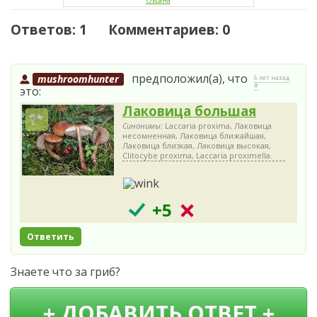
Ответов: 1 Комментариев: 0
предположил(а), что
mushroomhunter
6 лет назад
#
это:
Лаковица большая
Синонимы:
Laccaria proxima, Лаковица
несомненная, Лаковица ближайшая,
Лаковица близкая, Лаковица высокая,
Clitocybe proxima, Laccaria proximella.
+5
Ответить
Знаете что за гриб?
+ ДОБАВИТЬ ОТВЕТ +