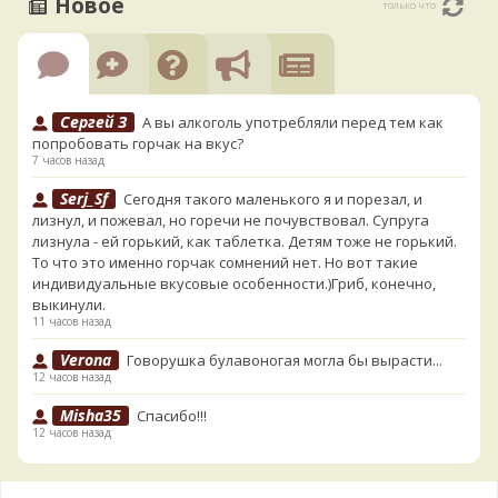
Новое
только что
Сергей З
А вы алкоголь употребляли перед тем как
попробовать горчак на вкус?
7 часов назад
Serj_Sf
Сегодня такого маленького я и порезал, и
лизнул, и пожевал, но горечи не почувствовал. Супруга
лизнула - ей горький, как таблетка. Детям тоже не горький.
То что это именно горчак сомнений нет. Но вот такие
индивидуальные вкусовые особенности.)Гриб, конечно,
выкинули.
11 часов назад
Verona
Говорушка булавоногая могла бы вырасти...
12 часов назад
Misha35
Спасибо!!!
12 часов назад
BorisM
Вот как раз зонтика пестрого там