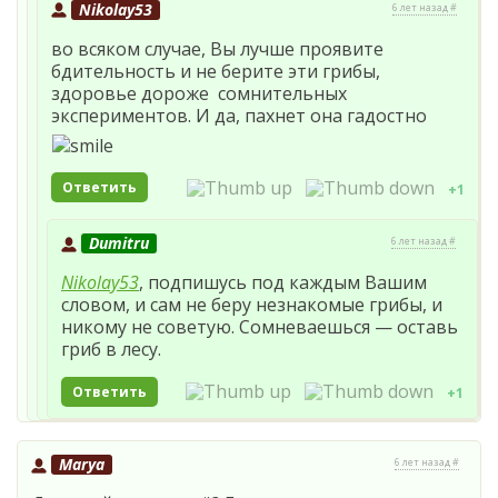
Nikolay53
6 лет назад #
во всяком случае, Вы лучше проявите
бдительность и не берите эти грибы,
здоровье дороже сомнительных
экспериментов. И да, пахнет она гадостно
Ответить
+1
Dumitru
6 лет назад #
Nikolay53
, подпишусь под каждым Вашим
словом, и сам не беру незнакомые грибы, и
никому не советую. Сомневаешься — оставь
гриб в лесу.
Ответить
+1
Marya
6 лет назад #