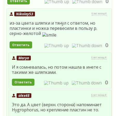
0
Ответить
Nikolay53
6 лет назад #
из-за цвета шляпки и тянул с ответом, но
пластинки и ножка перевесили в пользу р.
серно-желотой
0
Ответить
Marya
6 лет назад #
И я сомневалась, но потом нашла в инете с
такими же шляпками.
0
Ответить
alex48
6 лет назад #
Это да. А цвет (верхн. сторона) напоминает
Hygrophorus, но крепление пластин не то.