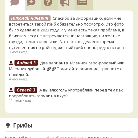
Николай Чичерин
Спасибо за информацию, если мне
встретиться такой гриб обязательно посмотрю. Это фото
было сделано в 2023 году. И у меня есть такая проблема, в
ближнем лесу не встречаются ни настоящие, ни желтые
грузди, только черныши. А это фото сделал во время
путешествия по району, желтый гриб очень редко встреч
3 часа назад
Андрей 3
Два варианта. Млечник серо-розовый или
Млечник дубовый.
Почитайте описание, сравните с
находкой.
4 часа назад
Сергей З
А вы алкоголь употребляли перед тем как
попробовать горчак на вкус?
11 часов назад
Serj_Sf
Сегодня такого маленького я и порезал, и
лизнул, и пожевал, но горечи не почувствовал. Супруга
лизнула - ей горький, как таблетка. Детям тоже не горький.
Грибы
То что это именно горчак сомнений нет. Но вот такие
индивидуальные вкусовые особенности.)Гриб, конечно,
Альбатреллусы
Агроцибе
Аррении