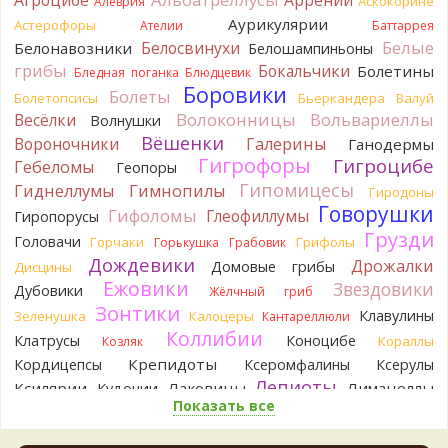
Аскокорине
Алеврия
выкинули.
Аурикулярии
Астерофоры
16 часов назад
Ателии
Баттаррея
Белые
Белосвинухи
Белонавозники
Белошампиньоны
Verona
Говорушка булавоногая могла бы вырасти...
грибы
Бокальчики
Болетины
Бледная поганка
Блюдцевик
17 часов назад
Боровики
Болеты
Болетопсисы
Бьеркандера
Валуй
Misha35
Спасибо!!!
Волоконницы
Вольвариеллы
Весёлки
Волнушки
17 часов назад
Вёшенки
Вороночники
Галерины
Ганодермы
BorisM
Вот как раз зонтика пестрого там
Гигрофоры
Гигроцибе
Гебеломы
Геопоры
точно нет! P.S. Вячеслав, мы ждём ваших подтверждений
Гипомицесы
Гиднеллумы
Гимнопилы
Гиродоны
насчёт того, что на разных фото не один и тот же гриб. Они
Говорушки
Гифоломы
Глеофиллумы
Гиропорусы
и по виду разные, а не просто разные экземпляры. Но
Грузди
хорошо было бы упорядочить это с вашим участием.
Головачи
Горчаки
Грифолы
Горькушка
Грабовик
Разные грибы нужно разнести по разным вопросам!
Дождевики
Дрожалки
Домовые грибы
Дисцины
17 часов назад
Ежовики
Звездовики
Дубовики
Жёлчный гриб
BorisM
Однозначно польский!
Зонтики
Клавулины
Зеленушка
Калоцеры
Кантареллюли
17 часов назад
Коллибии
Клатрусы
Коноцибе
Кораллы
Козляк
BorisM
Николай, дайте уточнение насчёт изменения
Крепидоты
Кордицепсы
Ксеромфалины
Ксерулы
цвета гриба на срезе. Без этой информации до конца
Лепиоты
Ксилярии
Лаковицы
Лимацеллы
Кудонии
сложно выбрать между жёлтым и собачьим груздями!
Показать все
Лисички
Лишайники
Лиофиллумы
24 часа назад
Ложные опята
Ложнодождевики
Ложные лисички
BorisM
Очевидный подберезовик!