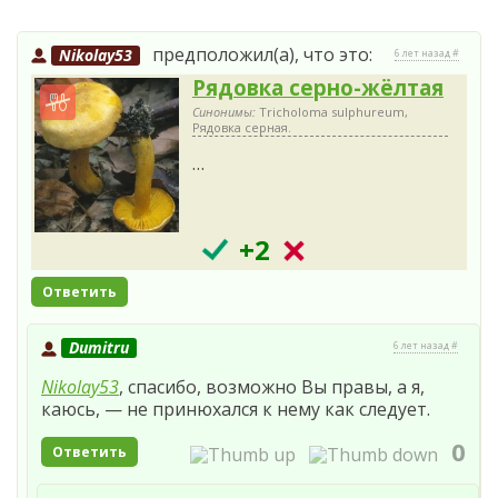
предположил(а), что это:
Nikolay53
6 лет назад #
Рядовка серно-жёлтая
Синонимы:
Tricholoma sulphureum,
Рядовка серная.
…
+2
Ответить
Dumitru
6 лет назад #
Nikolay53
, спасибо, возможно Вы правы, а я,
каюсь, — не принюхался к нему как следует.
0
Ответить