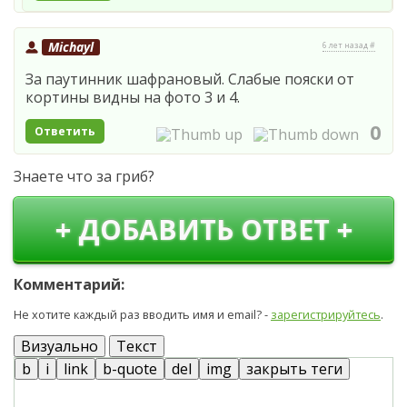
Michayl
6 лет назад #
За паутинник шафрановый. Слабые пояски от
кортины видны на фото 3 и 4.
0
Ответить
Знаете что за гриб?
+ ДОБАВИТЬ ОТВЕТ +
Комментарий:
Не хотите каждый раз вводить имя и email? -
зарегистрируйтесь
.
Визуально
Текст