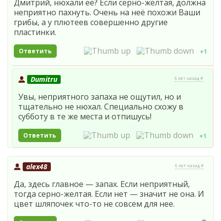
Дмитрий, нюхали её? Если серно-желтая, должна
неприятно пахнуть. Очень на неё похожи Ваши
грибы, а у плютеев совершенно другие
пластинки.
Ответить
+1
Dumitru
6 лет назад #
Увы, неприятного запаха не ощутил, но и
тщательно не нюхал. Специально схожу в
субботу в те же места и отпишусь!
Ответить
+1
alex48
6 лет назад #
Да, здесь главное — запах. Если неприятный,
тогда серно-желтая. Если нет — значит не она. И
цвет шляпочек что-то не совсем для нее.