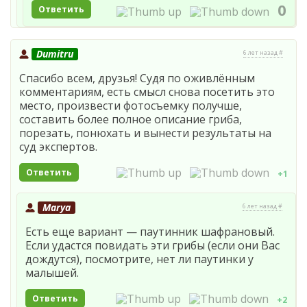
0
Ответить
Dumitru
6 лет назад #
Спасибо всем, друзья! Судя по оживлённым
комментариям, есть смысл снова посетить это
место, произвести фотосъемку получше,
составить более полное описание гриба,
порезать, понюхать и вынести результаты на
суд экспертов.
Ответить
+1
Marya
6 лет назад #
Есть еще вариант — паутинник шафрановый.
Если удастся повидать эти грибы (если они Вас
дождутся), посмотрите, нет ли паутинки у
малышей.
Ответить
+2