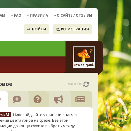
ДАМ
FAQ
ПРАВИЛА
О САЙТЕ / ОТЗЫВЫ
ВОЙТИ
РЕГИСТРАЦИЯ
что за гриб?
овое
только что
orisM
Николай, дайте уточнение насчёт
ения цвета гриба на срезе. Без этой
мации до конца сложно выбрать между