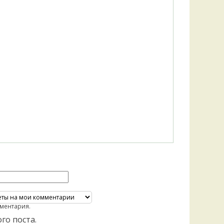
Удем
Фелл
Церат
гри
Ша
Шишк
ментария.
го поста.