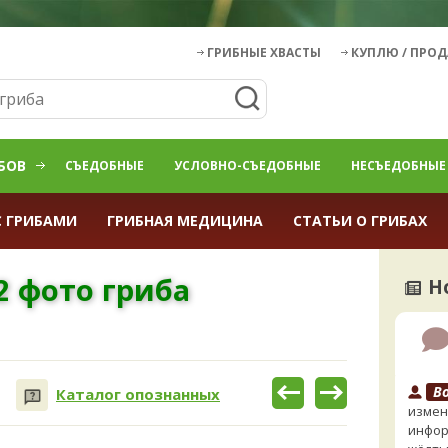
ГРИБНЫЕ ХВАСТЫ
КУПЛЮ / ПРО
БОВ
СЪЕДОБНЫЕ
УСЛОВНО-СЪЕДОБНЫЕ
НЕСЪЕДОБНЫЕ
С ГРИБАМИ
ГРИБНАЯ МЕДИЦИНА
СТАТЬИ О ГРИБАХ
2 фото гриба
Н
B
Каталог опознанных
измен
инфор