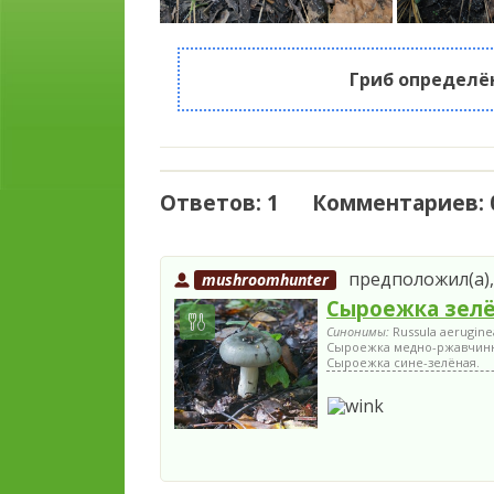
Гриб определё
Ответов: 1 Комментариев: 
предположил(а), 
mushroomhunter
Сыроежка зел
Синонимы:
Russula aerugine
Сыроежка медно-ржавчинн
Сыроежка сине-зелёная.