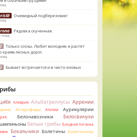
м и собачьим груздями!
азад
orisM
Очевидный подберезовик!
азад
erona
Рядовка скученная.
в назад
й
Только сосны. Любит молодняк и растёт
о краям лесных дорог.
назад
й
Бывает встречается и в чисто еловых
,но основное его дерево конечно же
енница. Под соснами не растёт.
назад
Грибы
atya20
Зарлдыш мухомора.
назад
Альбатреллусы
цибе
Аррении
Алеврия
Аурикулярии
atya20
орине
Астерофоры
Навозник.
Ателии
назад
Белосвинухи
Белонавозники
ррея
Белые грибы
шампиньоны
erona
Бледная поганка
Скорее всего он.
азад
Бокальчики
Болетины
Болетопсисы
евик