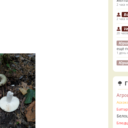
жёлты
2 часа н
B
2 часа н
V
20 часо
Юри
ещё п
1 день 
Юри
лесах
листв
1 день 
K
1 день 
Агро
K
Аскок
1 день 
Батта
Бело
V
2 дня н
Блюдц