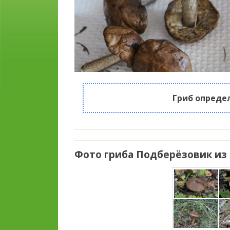
Гриб опреде
Фото гриба Подберёзовик из 