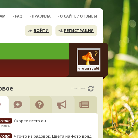
ДАМ
FAQ
ПРАВИЛА
О САЙТЕ / ОТЗЫВЫ
ВОЙТИ
РЕГИСТРАЦИЯ
что за гриб?
овое
только что
erona
Скорее всего он.
в назад
erona
Что-то из рядовок. Цвета на фото вряд