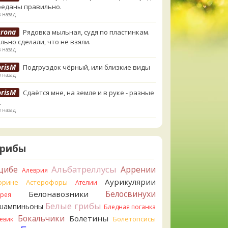
реданы правильно.
в назад
erona
Рядовка мыльная, судя по пластинкам.
льно сделали, что не взяли.
в назад
orisM
Подгруздок чёрный, или близкие виды
в назад
orisM
Сдаётся мне, на земле и в руке - разные
.
в назад
ирилл
Вони не было, но вода и гриб при варке
и желтеть. Выкинул. Большое спасибо.
в назад
Грибы
ирилл
Спасибо.
Альбатреллусы
цибе
Аррении
Алеврия
в назад
Аурикулярии
орине
Астерофоры
Ателии
tiana_A
Да. Но они не все безоговорочно
Белосвинухи
Белонавозники
ррея
бны.
Белые грибы
шампиньоны
в назад
Бледная поганка
Бокальчики
Болетины
Болетопсисы
евик
tiana_A
В следующий раз вырвите его