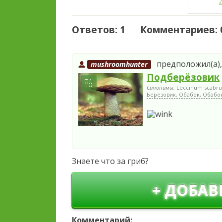
2
Ответов: 1 Комментариев: 
предположил(а), 
mushroomhunter
Подберёзовик
Синонимы:
Leccinum scabr
Берёзовик, Обабок, Обабо
Знаете что за гриб?
+ ДОБАВ
Комментарий: