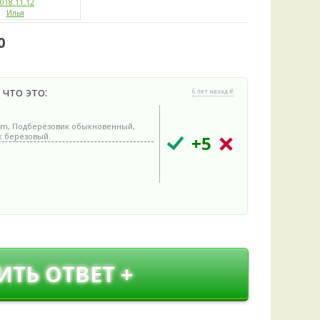
Удем
018.11.12
Илья
Фелл
Церат
0
гри
Ша
что это:
Шишк
6 лет назад #
um, Подберёзовик обыкновенный,
к берёзовый.
+5
ИТЬ ОТВЕТ +