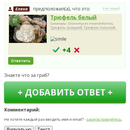
предположил(а), что это:
Елена
6 лет назад #
Трюфель белый
Синонимы:
Choiromyces meandriformis,
Трюфель троицкий, Трюфель польский.
+4
Ответить
Знаете что за гриб?
+ ДОБАВИТЬ ОТВЕТ +
Комментарий:
Не хотите каждый раз вводить имя и email? -
зарегистрируйтесь
.
Визуально
Текст