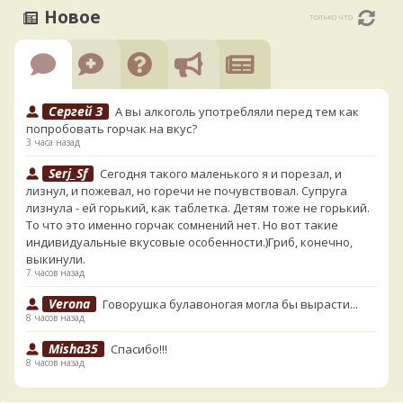
Новое
только что
Сергей З
А вы алкоголь употребляли перед тем как
попробовать горчак на вкус?
3 часа назад
Serj_Sf
Сегодня такого маленького я и порезал, и
лизнул, и пожевал, но горечи не почувствовал. Супруга
лизнула - ей горький, как таблетка. Детям тоже не горький.
То что это именно горчак сомнений нет. Но вот такие
индивидуальные вкусовые особенности.)Гриб, конечно,
выкинули.
7 часов назад
Verona
Говорушка булавоногая могла бы вырасти...
8 часов назад
Misha35
Спасибо!!!
8 часов назад
BorisM
Вот как раз зонтика пестрого там