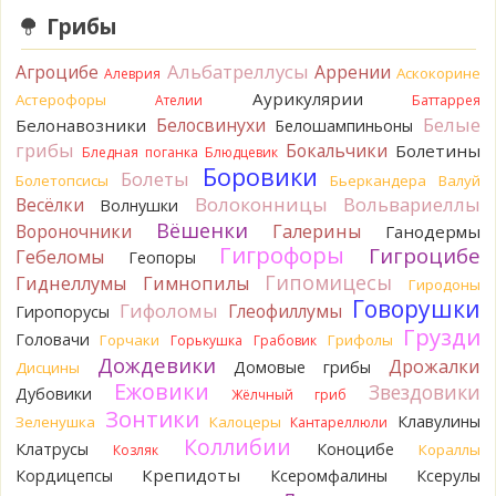
точно нет! P.S. Вячеслав, мы ждём ваших подтверждений
Грибы
насчёт того, что на разных фото не один и тот же гриб. Они
и по виду разные, а не просто разные экземпляры. Но
Альбатреллусы
Агроцибе
Аррении
Аскокорине
Алеврия
хорошо было бы упорядочить это с вашим участием.
Аурикулярии
Астерофоры
Разные грибы нужно разнести по разным вопросам!
Ателии
Баттаррея
8 часов назад
Белые
Белосвинухи
Белонавозники
Белошампиньоны
грибы
Бокальчики
Болетины
Бледная поганка
Блюдцевик
BorisM
Однозначно польский!
Боровики
9 часов назад
Болеты
Болетопсисы
Бьеркандера
Валуй
Волоконницы
Вольвариеллы
Весёлки
Волнушки
BorisM
Николай, дайте уточнение насчёт изменения
Вёшенки
Вороночники
Галерины
Ганодермы
цвета гриба на срезе. Без этой информации до конца
Гигрофоры
Гигроцибе
сложно выбрать между жёлтым и собачьим груздями!
Гебеломы
Геопоры
15 часов назад
Гипомицесы
Гиднеллумы
Гимнопилы
Гиродоны
Говорушки
BorisM
Гифоломы
Очевидный подберезовик!
Глеофиллумы
Гиропорусы
15 часов назад
Грузди
Головачи
Горчаки
Грифолы
Горькушка
Грабовик
Дождевики
Verona
Рядовка скученная.
Дрожалки
Домовые грибы
Дисцины
1 день назад
Ежовики
Звездовики
Дубовики
Жёлчный гриб
Зонтики
Юрий
Только сосны. Любит молодняк и растёт ещё по
Клавулины
Зеленушка
Калоцеры
Кантареллюли
краям лесных дорог.
Коллибии
Клатрусы
Коноцибе
Кораллы
Козляк
2 дня назад
Крепидоты
Кордицепсы
Ксеромфалины
Ксерулы
Юрий
Бывает встречается и в чисто еловых лесах,но