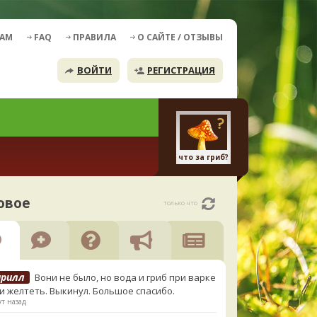
ДАМ
FAQ
ПРАВИЛА
О САЙТЕ / ОТЗЫВЫ
ВОЙТИ
РЕГИСТРАЦИЯ
что за гриб?
овое
только что
ирилл
Вони не было, но вода и гриб при варке
и желтеть. Выкинул. Большое спасибо.
т назад