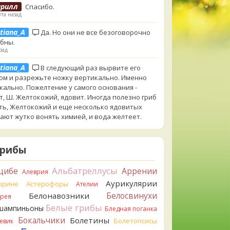
ирилл
Спасибо.
та назад
tiana_A
Да. Но они не все безоговорочно
бны.
зад
tiana_A
В следующий раз вырвите его
ом и разрежьте ножку вертикально. Именно
кально. Пожелтение у самого основания -
т, Ш. Желтокожий, ядовит. Иногда полезно гриб
ть, Желтокожий и еще несколько ядовитых
ают жутко вонять химией, и вода желтеет.
зад
ирилл
Спасибо, а можно быть хотя бы
Грибы
нным, что это сыроежки? Полости в ножке нет,
нтральная часть видно, что другого цвета
Альбатреллусы
цибе
Аррении
го. Изменения цвета на срезе нет. Росли на
Алеврия
е под не старым дубом. Кожица со шляпки
Аурикулярии
орине
Астерофоры
Ателии
е не снимается, вместо этого обламываются
Белосвинухи
Белонавозники
ррея
шляпки.
Белые грибы
шампиньоны
Бледная поганка
зад
Бокальчики
Болетины
Болетопсисы
евик
ирилл
Спасибо, а определить вид