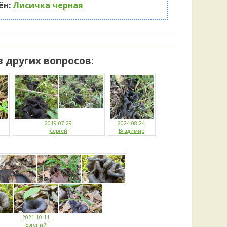
земли
Удем
ён:
Лисичка черная
18 часо
Фелл
Мар
Церат
18 часо
гри
Ша
з других вопросов:
Шишк
2019.07.29
2024.08.24
Сергей
Владимир
2021.10.11
Евгений