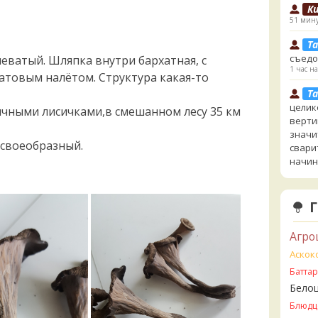
К
51 мину
Ta
съедо
еватый. Шляпка внутри бархатная, с
1 час на
атовым налётом. Структура какая-то
Ta
целик
бычными лисичками,в смешанном лесу 35 км
верти
значи
 своеобразный.
свари
начин
1 час на
К
увере
но це
Агро
немно
опушк
Аскок
вообщ
Батта
края 
Бело
1 час на
Блюдц
К