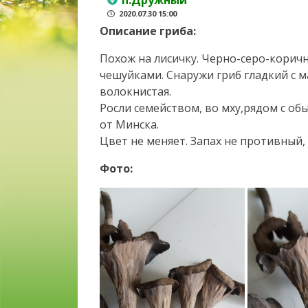
п.Дружный
2020.07.30 15:00
Описание гриба:
Похож на лисичку. Черно-серо-коричн
чешуйками. Снаружи гриб гладкий с м
волокнистая.
Росли семейством, во мху,рядом с о
от Минска.
Цвет не меняет. Запах не противный,
Фото: