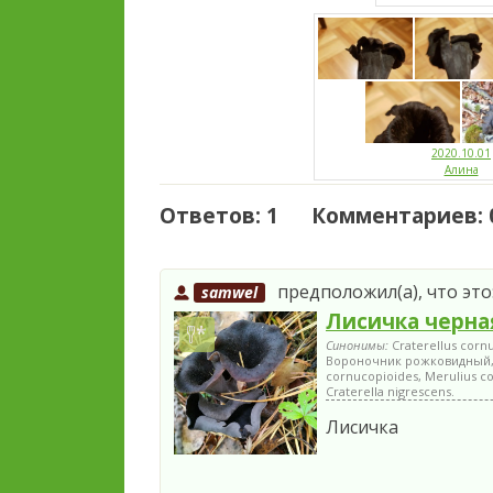
2020.10.01
Алина
Ответов: 1 Комментариев: 
предположил(а), что это
samwel
Лисичка черна
Синонимы:
Craterellus cor
Вороночник рожковидный, P
cornucopioides, Merulius co
Craterella nigrescens.
Лисичка