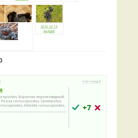
2016.10.14
Андрей
0
:
6 лет назад #
я
nucopioides, Ворончик воронковидный,
eziza cornucopioides, Cantharellus
+7
rnucopioides, Helvella cornucopioides,