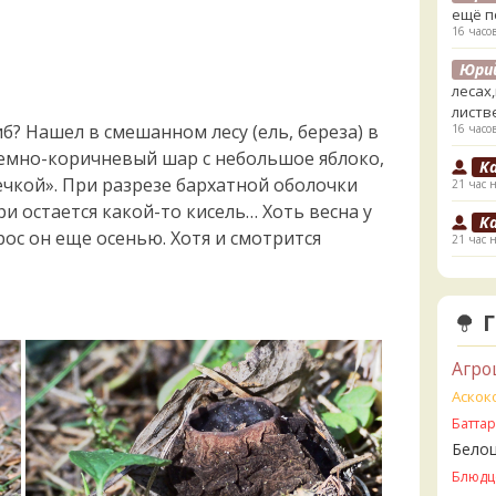
ещё п
16 часо
Юри
лесах
листв
иб? Нашел в смешанном лесу (ель, береза) в
16 часо
темно-коричневый шар с небольшое яблоко,
K
чкой». При разрезе бархатной оболочки
21 час 
и остается какой-то кисель… Хоть весна у
K
рос он еще осенью. Хотя и смотрится
21 час 
V
1 день 
V
ли пе
Агро
1 день 
Аскок
V
Батта
Прави
Бело
1 день 
Блюдц
B