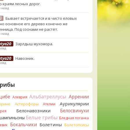
о краям лесных дорог.
в назад
й
Бывает встречается и в чисто еловых
,но основное его дерево конечно же
енница. Под соснами не растёт.
в назад
atya20
Зарлдыш мухомора.
назад
atya20
Навозник.
назад
erona
Скорее всего он.
назад
Грибы
erona
Что-то из рядовок. Цвета на фото вряд
реданы правильно.
Альбатреллусы
цибе
Аррении
Алеврия
назад
Аурикулярии
орине
Астерофоры
Ателии
erona
Рядовка мыльная, судя по пластинкам.
Белосвинухи
Белонавозники
ррея
льно сделали, что не взяли.
Белые грибы
шампиньоны
назад
Бледная поганка
Бокальчики
Болетины
Болетопсисы
евик
orisM
Подгруздок чёрный, или близкие виды