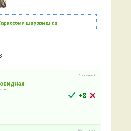
Удем
Фелл
Церат
гри
Саркосома шаровидная
Ша
Шишк
8
6 лет назад #
ровидная
sum, .
+8
6 лет назад #