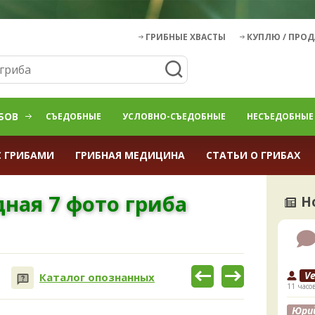
ГРИБНЫЕ ХВАСТЫ
КУПЛЮ / ПРО
БОВ
СЪЕДОБНЫЕ
УСЛОВНО-СЪЕДОБНЫЕ
НЕСЪЕДОБНЫЕ
С ГРИБАМИ
ГРИБНАЯ МЕДИЦИНА
СТАТЬИ О ГРИБАХ
ная 7 фото гриба
Н
V
Каталог опознанных
11 часо
Юри