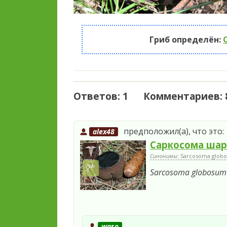
Гриб определён:
Ответов: 1 Комментариев: 
предположил(а), что это:
alex48
Саркосома ша
Синонимы:
Sarcosoma globo
Sarcosoma globosum
waso