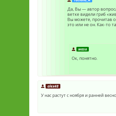
Да, Вы — автор вопрос
ветке видели гриб «жив
Вы можете, прочитав о
это или не он. Как-то т
waso
Ок, понятно.
alex48
У нас растут с ноября и ранней вес