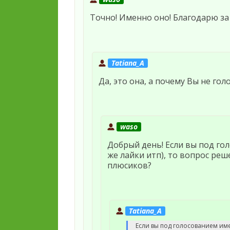
Точно! Именно оно! Благодарю за
Tatiana_A
Да, это она, а почему Вы не гол
waso
Добрый день! Если вы под го
же лайки итп), то вопрос реш
плюсиков?
Tatiana_A
Если вы под голосованием име