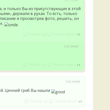
а, и только Вы из присутствующих в этой
ьём», держали в руках. То есть, только
писание и просмотрев фото, решить, он
ак.
+1
6 лет назад #
+1
6 лет назад #
ной. Ценний гриб Вы нашли
+1