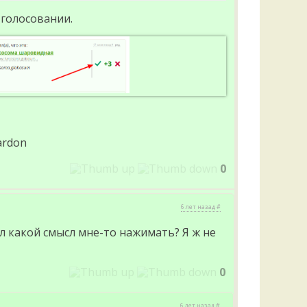
 голосовании.
0
6 лет назад #
л какой смысл мне-то нажимать? Я ж не
0
6 лет назад #