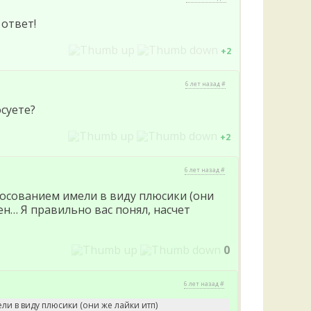
 ответ!
+2
6 лет назад #
осуете?
+2
6 лет назад #
лосованием имели в виду плюсики (они
ен… Я правильно вас понял, насчет
0
6 лет назад #
ли в виду плюсики (они же лайки итп)