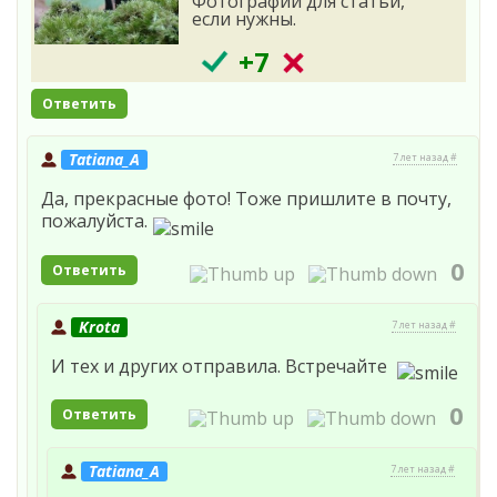
Фотографии для статьи,
если нужны.
+7
Ответить
Tatiana_A
7 лет назад #
Да, прекрасные фото! Тоже пришлите в почту,
пожалуйста.
0
Ответить
Krota
7 лет назад #
И тех и других отправила. Встречайте
0
Ответить
Tatiana_A
7 лет назад #