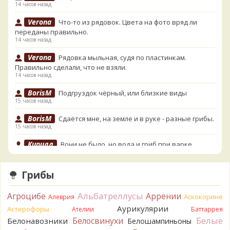
14 часов назад
Verona
Что-то из рядовок. Цвета на фото вряд ли
переданы правильно.
14 часов назад
Verona
Рядовка мыльная, судя по пластинкам.
Правильно сделали, что не взяли.
14 часов назад
BorisM
Подгруздок чёрный, или близкие виды
15 часов назад
BorisM
Сдаётся мне, на земле и в руке - разные грибы.
15 часов назад
Кирилл
Вони не было, но вода и гриб при варке
начали желтеть. Выкинул. Большое спасибо.
16 часов назад
Грибы
Кирилл
Спасибо.
16 часов назад
Альбатреллусы
Агроцибе
Аррении
Аскокорине
Алеврия
Tatiana_A
Да. Но они не все безоговорочно
Аурикулярии
Астерофоры
Ателии
Баттаррея
съедобны.
Белые
Белосвинухи
Белонавозники
Белошампиньоны
16 часов назад