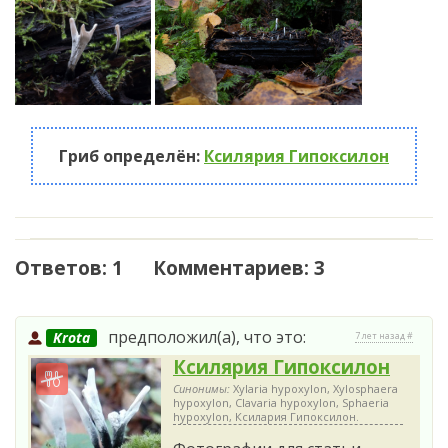
Гриб определён:
Ксилярия Гипоксилон
Ответов: 1 Комментариев: 3
предположил(а), что это:
Krota
7 лет назад #
Ксилярия Гипоксилон
Синонимы:
Xylaria hypoxylon, Xylosphaera
hypoxylon, Clavaria hypoxylon, Sphaeria
hypoxylon, Ксилария Гипоксилон.