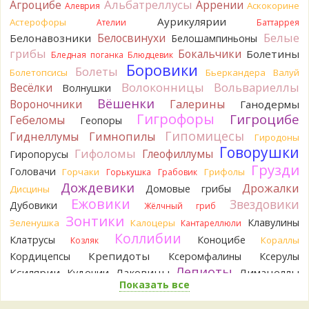
Альбатреллусы
Агроцибе
Аррении
Аскокорине
Алеврия
Katya20
Навозник.
1 день назад
Аурикулярии
Астерофоры
Ателии
Баттаррея
Белые
Белосвинухи
Белонавозники
Белошампиньоны
Verona
Скорее всего он.
грибы
Бокальчики
Болетины
2 дня назад
Бледная поганка
Блюдцевик
Боровики
Болеты
Болетопсисы
Бьеркандера
Валуй
Verona
Что-то из рядовок. Цвета на фото вряд ли
Волоконницы
Вольвариеллы
Весёлки
Волнушки
переданы правильно.
Вёшенки
Вороночники
2 дня назад
Галерины
Ганодермы
Гигрофоры
Гигроцибе
Гебеломы
Геопоры
Verona
Рядовка мыльная, судя по пластинкам.
Гипомицесы
Гиднеллумы
Гимнопилы
Гиродоны
Правильно сделали, что не взяли.
Говорушки
2 дня назад
Гифоломы
Глеофиллумы
Гиропорусы
Грузди
Головачи
Горчаки
Грифолы
BorisM
Горькушка
Грабовик
Подгруздок чёрный, или близкие виды
2 дня назад
Дождевики
Дрожалки
Домовые грибы
Дисцины
Ежовики
Звездовики
Дубовики
Жёлчный гриб
BorisM
Сдаётся мне, на земле и в руке - разные грибы.
Зонтики
2 дня назад
Клавулины
Зеленушка
Калоцеры
Кантареллюли
Коллибии
Клатрусы
Коноцибе
Кораллы
Козляк
Кирилл
Вони не было, но вода и гриб при варке
начали желтеть. Выкинул. Большое спасибо.
Крепидоты
Кордицепсы
Ксеромфалины
Ксерулы
2 дня назад
Лепиоты
Ксилярии
Лаковицы
Лимацеллы
Кудонии
Показать все
Лисички
Лишайники
Лиофиллумы
Кирилл
Спасибо.
2 дня назад
Ложные опята
Ложнодождевики
Ложные лисички