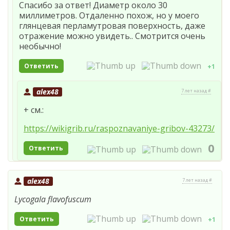
Спасибо за ответ! Диаметр около 30
миллиметров. Отдаленно похож, но у моего
глянцевая перламутровая поверхность, даже
отражение можно увидеть.. Смотрится очень
необычно!
Ответить
+1
alex48
7 лет назад #
+ см.:
https://wikigrib.ru/raspoznavaniye-gribov-43273/
0
Ответить
alex48
7 лет назад #
Lycogala flavofuscum
Ответить
+1