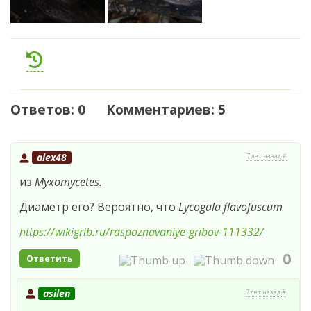
Ответов: 0 Комментариев: 5
alex48
7 лет назад #
из
Myxomycetes.
Диаметр его? Вероятно, что
Lycogala flavofuscum
https://wikigrib.ru/raspoznavaniye-gribov-111332/
0
Ответить
asilen
7 лет назад #