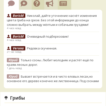
BorisM
Николай, дайте уточнение насчёт изменения
цвета гриба на срезе. Без этой информации до конца
сложно выбрать между жёлтым и собачьим груздями!
4 часа назад
BorisM
Очевидный подберезовик!
4 часа назад
Verona
Рядовка скученная.
21 час назад
Юрий
Только сосны. Любит молодняк и растёт ещё по
краям лесных дорог.
1 день назад
Юрий
Бывает встречается и в чисто еловых лесах,но
основное его дерево конечно же лиственница. Под соснами
не растёт.
1 день назад
Грибы
Katya20
Зарлдыш мухомора.
1 день назад