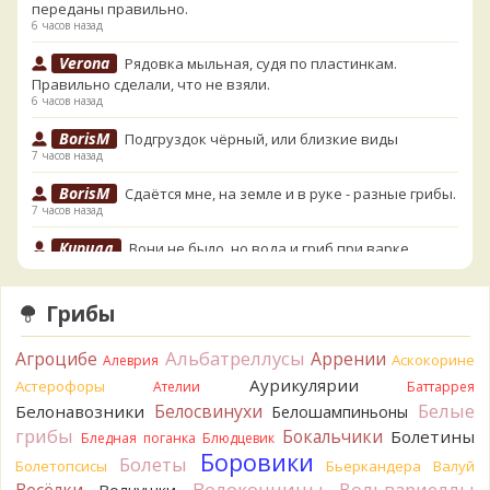
переданы правильно.
6 часов назад
Verona
Рядовка мыльная, судя по пластинкам.
Правильно сделали, что не взяли.
6 часов назад
BorisM
Подгруздок чёрный, или близкие виды
7 часов назад
BorisM
Сдаётся мне, на земле и в руке - разные грибы.
7 часов назад
Кирилл
Вони не было, но вода и гриб при варке
начали желтеть. Выкинул. Большое спасибо.
8 часов назад
Грибы
Кирилл
Спасибо.
8 часов назад
Альбатреллусы
Агроцибе
Аррении
Аскокорине
Алеврия
Tatiana_A
Да. Но они не все безоговорочно
Аурикулярии
Астерофоры
Ателии
Баттаррея
съедобны.
Белые
Белосвинухи
Белонавозники
Белошампиньоны
9 часов назад
грибы
Бокальчики
Болетины
Бледная поганка
Блюдцевик
Tatiana_A
В следующий раз вырвите его целиком и
Боровики
Болеты
Болетопсисы
Бьеркандера
Валуй
разрежьте ножку вертикально. Именно вертикально.
Волоконницы
Вольвариеллы