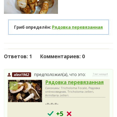
Гриб определён:
Рядовка перевязанная
Ответов: 1 Комментариев: 0
предположил(а), что это:
alex1962
7 лет назад #
Рядовка перевязанная
Синонимы:
Tricholoma Focale, Рядовка
опёнковидная, Tricholoma zelleri,
Armillaria zelleri.
-=-=-=-
+5