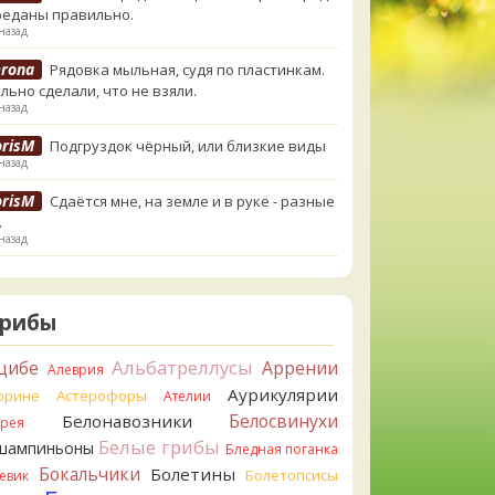
реданы правильно.
назад
erona
Рядовка мыльная, судя по пластинкам.
льно сделали, что не взяли.
назад
orisM
Подгруздок чёрный, или близкие виды
назад
orisM
Сдаётся мне, на земле и в руке - разные
.
назад
ирилл
Вони не было, но вода и гриб при варке
и желтеть. Выкинул. Большое спасибо.
в назад
Грибы
ирилл
Спасибо.
Альбатреллусы
цибе
Аррении
Алеврия
в назад
Аурикулярии
орине
Астерофоры
Ателии
tiana_A
Да. Но они не все безоговорочно
Белосвинухи
Белонавозники
ррея
бны.
Белые грибы
шампиньоны
в назад
Бледная поганка
Бокальчики
Болетины
Болетопсисы
евик
tiana_A
В следующий раз вырвите его