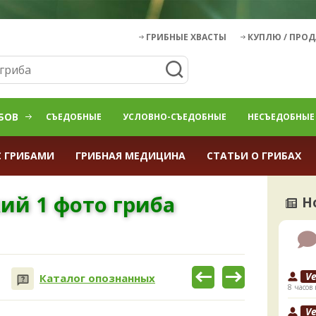
ГРИБНЫЕ ХВАСТЫ
КУПЛЮ / ПРО
БОВ
СЪЕДОБНЫЕ
УСЛОВНО-СЪЕДОБНЫЕ
НЕСЪЕДОБНЫЕ
С ГРИБАМИ
ГРИБНАЯ МЕДИЦИНА
СТАТЬИ О ГРИБАХ
ий 1 фото гриба
Н
V
Каталог опознанных
8 часов 
V