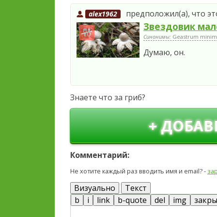
предположил(а), что эт
alex1962
Звездовик мал
Синонимы:
Geastrum minim
Думаю, он.
Знаете что за гриб?
+ ДОБАВ
Комментарий:
Не хотите каждый раз вводить имя и email? -
за
Визуально
Текст