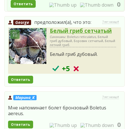
0
Ответить
предположил(а), что это:
George
7 лет назад #
Белый гриб сетчатый
Синонимы:
Boletus reticulatus, Белый
гриб дубовый, Боровик сетчатый, Белый
летний гриб.
Белый гриб дубовый.
+5
Ответить
Марина_К
7 лет назад #
Мне напоминает болет бронзовый Boletus
aereus.
0
Ответить