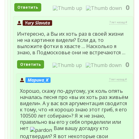
0
Ответить
Yury Slavuta
7 лет назад #
Интересно, а Вы их хоть раз в своей жизни
не на картинке видели? Если да, то
выложите фотки в хвасте … Насколько я
знаю, в Подмосковье они не встречаются …
0
Ответить
Марина_К
7 лет назад #
Хорошо, скажу по-другому, уж коль опять
началась песня про «вы их хоть раз живьём
видели». А у вас вся аргументация сводится
к тому, что «я хорошо знаю этот гриб, я его
100500 лет собираю»? Я ж не знаю,
правильно вы его у себя определили или
нет
Вам вашу догадку кто
подтвердил? Я вот некоторые свои