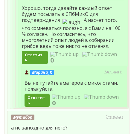
Хорошо, тогда давайте каждый ответ
будем посылать в СПбМикО для
подтверждения
. А насчёт того,
что сомневаться полезно, я с Вами на 100
% согласен. Но согласитесь, что
многолетний опыт людей в собирании
грибов ведь тоже никто не отменял.
Ответит
0
ь
Марина_К
7 лет назад #
Вы не путайте аматёров с микологами,
пожалуйста.
Ответит
0
ь
Мутабор
7 лет назад #
а не запоздно для него?