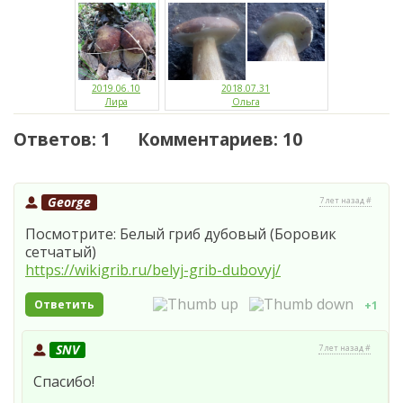
2019.06.10
2018.07.31
Лира
Ольга
Ответов: 1 Комментариев: 10
George
7 лет назад #
Посмотрите: Белый гриб дубовый (Боровик
сетчатый)
https://wikigrib.ru/belyj-grib-dubovyj/
Ответить
+1
SNV
7 лет назад #
Спасибо!