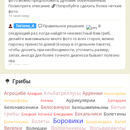
фото можно предположить Дубовик обыкновенный.
Посмотрите описание:
Попробуйте сделать более чёткие
фото.
14 часов назад
Tatiana_A
Правильное решение.
В
следующий раз, когда найдёте неизвестный Вам гриб,
делайте максимально много фото со всех сторон, можно
парочку принести домой (я ношу в отдельном пакете),
чтобы доснять при необходимости, уточнить размер,
запах, иногда для более точного диагноза бывает полезно
сва
15 часов назад
Cult of Chanterelles
Я от греха подальше их выкинул.
Грибы
Для не знающего человека эксперименты с говорушками,
наверное, плохая идея.
15 часов назад
Альбатреллусы
Агроцибе
Аррении
Аскокорине
Алеврия
Аурикулярии
Tatiana_A
Астерофоры
Говорушек в этой цветовой гамме - хоть
Ателии
Баттаррея
пруд пруди, и далеко не все описаны на этом сайте. И
Белые
Белосвинухи
Белонавозники
Белошампиньоны
большинство из них как минимум несъедобны. Ворончатая
грибы
Бокальчики
Болетины
Бледная поганка
Блюдцевик
должна слабо пахнуть миндалём. Из похожих есть, скажем,
Боровики
Болеты
Болетопсисы
Бьеркандера
Валуй
Желобчатая и Бледноокрашенная. Росли не не древесине,
Волоконницы
Вольвариеллы
Весёлки
Волнушки
так? Из земли или из подстилки