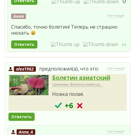
0
Ответить
Анна
7 лет назад #
Спасибо, точно болетин! Теперь не страшно
нюхать
Ответить
+1
предположил(а), что это:
alex1962
7 лет назад #
Болетин азиатский
Синонимы:
Boletinus asiaticus, .
Ножка полая.
+6
Ответить
Anna_A
7 лет назад #