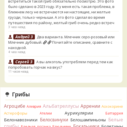
встретиться такой гриб обязательно посмотрю. Это фото
было сделано в 2023 году. И у меня есть такая проблема, в
ближнем лесу не встречаются ни настоящие, ни желтые
грузди, только черныши. А это фото сделал во время
путешествия по району, желтый гриб очень редко встреч
3 часа назад
Андрей 3
Два варианта. Млечник серо-розовый или
Млечник дубовый.
Почитайте описание, сравните с
находкой.
4 часа назад
Сергей З
А вы алкоголь употребляли перед тем как
попробовать горчак на вкус?
11 часов назад
Serj_Sf
Сегодня такого маленького я и порезал, и
лизнул, и пожевал, но горечи не почувствовал. Супруга
лизнула - ей горький, как таблетка. Детям тоже не горький.
Грибы
То что это именно горчак сомнений нет. Но вот такие
индивидуальные вкусовые особенности.)Гриб, конечно,
Альбатреллусы
Агроцибе
Аррении
Аскокорине
Алеврия
выкинули.
Аурикулярии
Астерофоры
16 часов назад
Ателии
Баттаррея
Белые
Белосвинухи
Белонавозники
Белошампиньоны
Verona
Говорушка булавоногая могла бы вырасти...
грибы
Бокальчики
Болетины
Бледная поганка
Блюдцевик
17 часов назад