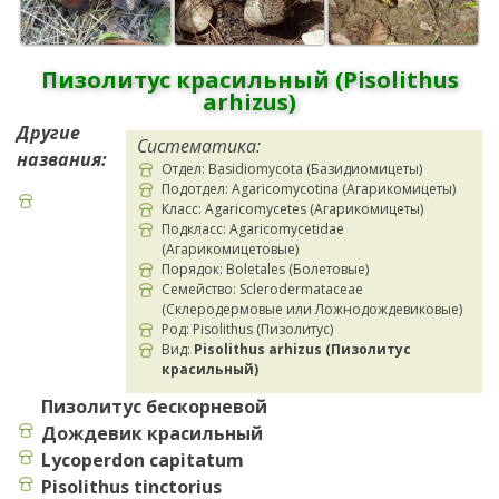
Пизолитус красильный (Pisolithus
arhizus)
Другие
Систематика:
названия:
Отдел: Basidiomycota (Базидиомицеты)
Подотдел: Agaricomycotina (Агарикомицеты)
Класс: Agaricomycetes (Агарикомицеты)
Подкласс: Agaricomycetidae
(Агарикомицетовые)
Порядок: Boletales (Болетовые)
Семейство: Sclerodermataceae
(Склеродермовые или Ложнодождевиковые)
Род: Pisolithus (Пизолитус)
Вид:
Pisolithus arhizus (Пизолитус
красильный)
Пизолитус бескорневой
Дождевик красильный
Lycoperdon capitatum
Pisolithus tinctorius