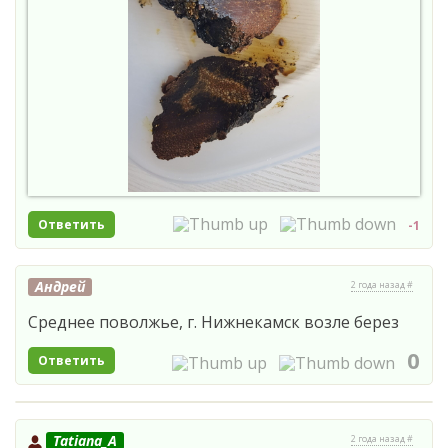
Ответить
-1
Андрей
2 года назад #
Среднее поволжье, г. Нижнекамск возле берез
0
Ответить
Tatiana_A
2 года назад #