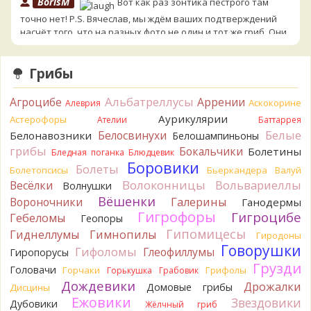
BorisM
Вот как раз зонтика пестрого там
точно нет! P.S. Вячеслав, мы ждём ваших подтверждений
насчёт того, что на разных фото не один и тот же гриб. Они
и по виду разные, а не просто разные экземпляры. Но
хорошо было бы упорядочить это с вашим участием.
Грибы
Разные грибы нужно разнести по разным вопросам!
5 часов назад
Альбатреллусы
Агроцибе
Аррении
Аскокорине
Алеврия
BorisM
Однозначно польский!
Аурикулярии
5 часов назад
Астерофоры
Ателии
Баттаррея
Белые
Белосвинухи
Белонавозники
Белошампиньоны
BorisM
Николай, дайте уточнение насчёт изменения
грибы
Бокальчики
Болетины
Бледная поганка
Блюдцевик
цвета гриба на срезе. Без этой информации до конца
Боровики
Болеты
сложно выбрать между жёлтым и собачьим груздями!
Болетопсисы
Бьеркандера
Валуй
11 часов назад
Волоконницы
Вольвариеллы
Весёлки
Волнушки
Вёшенки
Вороночники
Галерины
Ганодермы
BorisM
Очевидный подберезовик!
Гигрофоры
11 часов назад
Гигроцибе
Гебеломы
Геопоры
Гипомицесы
Гиднеллумы
Гимнопилы
Гиродоны
Verona
Рядовка скученная.
Говорушки
1 день назад
Гифоломы
Глеофиллумы
Гиропорусы
Грузди
Головачи
Горчаки
Грифолы
Горькушка
Грабовик
Юрий
Только сосны. Любит молодняк и растёт ещё по
Дождевики
краям лесных дорог.
Дрожалки
Домовые грибы
Дисцины
1 день назад
Ежовики
Звездовики
Дубовики
Жёлчный гриб