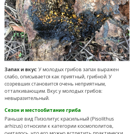
Запах и вкус
: У молодых грибов запах выражен
слабо, описывается как приятный, грибной. У
созревших становится очень неприятным,
отталкивающим. Вкус у молодых грибов:
невыразительный.
Сезон и местообитание гриба
Раньше вид Пизолитус красильный (Pisolíthus
arhizus) относили к категории космополитов,
считалось, что его можно встретить практически