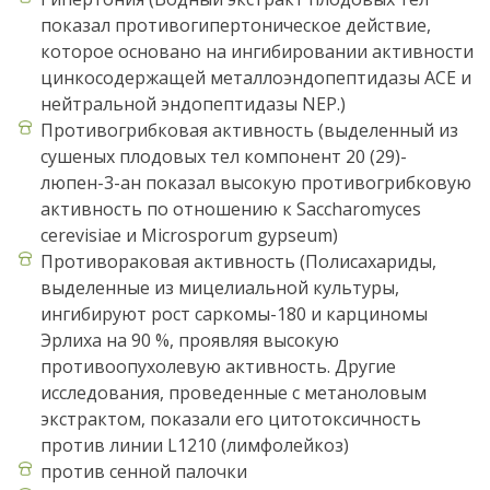
показал противогипертоническое действие,
которое основано на ингибировании активности
цинкосодержащей металлоэндопептидазы ACE и
нейтральной эндопептидазы NEP.)
Противогрибковая активность (выделенный из
сушеных плодовых тел компонент 20 (29)-
люпен-3-ан показал высокую противогрибковую
активность по отношению к Saccharomyces
cerevisiae и Microsporum gypseum)
Противораковая активность (Полисахариды,
выделенные из мицелиальной культуры,
ингибируют рост саркомы-180 и карциномы
Эрлиха на 90 %, проявляя высокую
противоопухолевую активность. Другие
исследования, проведенные с метаноловым
экстрактом, показали его цитотоксичность
против линии L1210 (лимфолейкоз)
против сенной палочки