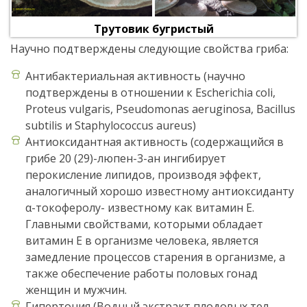
Трутовик бугристый
Научно подтверждены следующие свойства гриба:
Антибактериальная активность (научно
подтверждены в отношении к Escherichia coli,
Proteus vulgaris, Pseudomonas aeruginosa, Bacillus
subtilis и Staphylococcus aureus)
Антиоксидантная активность (содержащийся в
грибе 20 (29)-люпен-3-ан ингибирует
перокисление липидов, производя эффект,
аналогичный хорошо известному антиоксиданту
α-токоферолу- известному как витамин Е.
Главными свойствами, которыми обладает
витамин E в организме человека, является
замедление процессов старения в организме, а
также обеспечение работы половых гонад
женщин и мужчин.
Гипертония (Водный экстракт плодовых тел