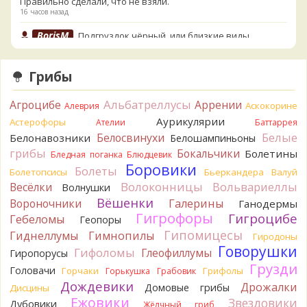
Правильно сделали, что не взяли.
16 часов назад
BorisM
Подгруздок чёрный, или близкие виды
17 часов назад
BorisM
Сдаётся мне, на земле и в руке - разные грибы.
Грибы
17 часов назад
Альбатреллусы
Агроцибе
Кирилл
Аррении
Вони не было, но вода и гриб при варке
Аскокорине
Алеврия
начали желтеть. Выкинул. Большое спасибо.
Аурикулярии
Астерофоры
Ателии
Баттаррея
19 часов назад
Белые
Белосвинухи
Белонавозники
Белошампиньоны
Кирилл
грибы
Спасибо.
Бокальчики
Болетины
Бледная поганка
Блюдцевик
19 часов назад
Боровики
Болеты
Болетопсисы
Бьеркандера
Валуй
Tatiana_A
Волоконницы
Вольвариеллы
Весёлки
Да. Но они не все безоговорочно
Волнушки
съедобны.
Вёшенки
Вороночники
Галерины
Ганодермы
19 часов назад
Гигрофоры
Гигроцибе
Гебеломы
Геопоры
Tatiana_A
В следующий раз вырвите его целиком и
Гипомицесы
Гиднеллумы
Гимнопилы
Гиродоны
разрежьте ножку вертикально. Именно вертикально.
Говорушки
Гифоломы
Глеофиллумы
Гиропорусы
Пожелтение у самого основания - значит, Ш. Желтокожий,
Грузди
Головачи
Горчаки
Грифолы
Горькушка
Грабовик
ядовит. Иногда полезно гриб сварить, Желтокожий и еще
Дождевики
несколько ядовитых начинают жутко вонять химией, и
Дрожалки
Домовые грибы
Дисцины
вода желтеет.
Ежовики
Звездовики
Дубовики
Жёлчный гриб