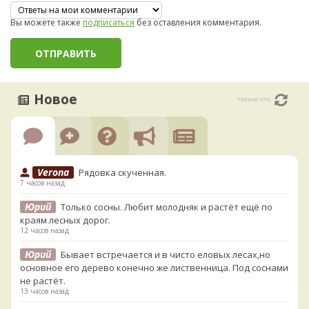
Вы можете также
подписаться
без оставления комментария.
Новое
только что
Verona
Рядовка скученная.
7 часов назад
Юрий
Только сосны. Любит молодняк и растёт ещё по
краям лесных дорог.
12 часов назад
Юрий
Бывает встречается и в чисто еловых лесах,но
основное его дерево конечно же лиственница. Под соснами
не растёт.
13 часов назад