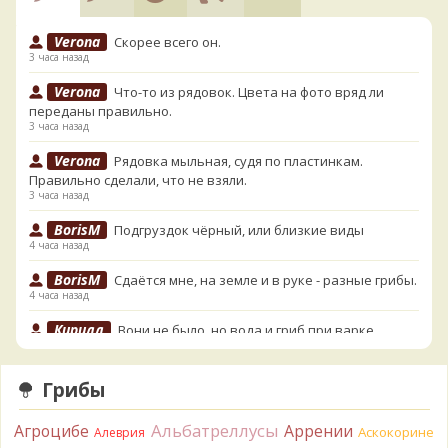
Verona
Скорее всего он.
3 часа назад
Verona
Что-то из рядовок. Цвета на фото вряд ли
переданы правильно.
3 часа назад
Verona
Рядовка мыльная, судя по пластинкам.
Правильно сделали, что не взяли.
3 часа назад
BorisM
Подгруздок чёрный, или близкие виды
4 часа назад
BorisM
Сдаётся мне, на земле и в руке - разные грибы.
4 часа назад
Кирилл
Вони не было, но вода и гриб при варке
начали желтеть. Выкинул. Большое спасибо.
5 часов назад
Грибы
Кирилл
Спасибо.
5 часов назад
Альбатреллусы
Агроцибе
Аррении
Аскокорине
Алеврия