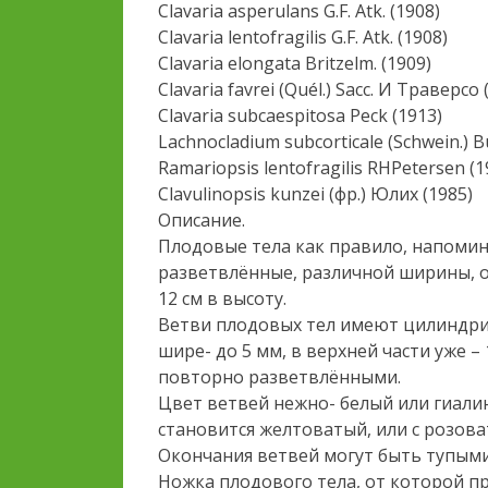
Clavaria asperulans G.F. Atk. (1908)
Clavaria lentofragilis G.F. Atk. (1908)
Clavaria elongata Britzelm. (1909)
Clavaria favrei (Quél.) Sacc. И Траверсо 
Clavaria subcaespitosa Peck (1913)
Lachnocladium subcorticale (Schwein.) Bu
Ramariopsis lentofragilis RHPetersen (1
Clavulinopsis kunzei (фр.) Юлих (1985)
Описание.
Плодовые тела как правило, напомин
разветвлённые, различной ширины, об
12 см в высоту.
Ветви плодовых тел имеют цилиндри
шире- до 5 мм, в верхней части уже – 
повторно разветвлёнными.
Цвет ветвей нежно- белый или гиали
становится желтоватый, или с розов
Окончания ветвей могут быть тупыми
Ножка плодового тела, от которой пр