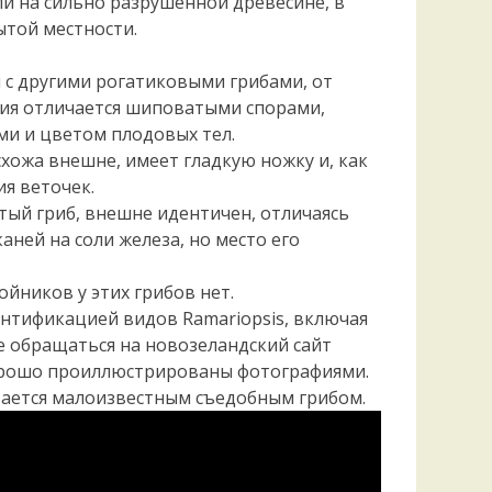
ли на сильно разрушенной древесине, в
ытой местности.
н с другими рогатиковыми грибами, от
ия отличается шиповатыми спорами,
ми и цветом плодовых тел.
а, схожа внешне, имеет гладкую ножку и, как
я веточек.
витый гриб, внешне идентичен, отличаясь
ней на соли железа, но место его
ойников у этих грибов нет.
нтификацией видов Ramariopsis, включая
е обращаться на новозеландский сайт
 хорошо проиллюстрированы фотографиями.
итается малоизвестным съедобным грибом.