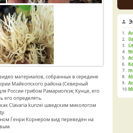
V
Мела
2 дня н
Мок
Му
Юри
Э
ещё п
Нег
2 дня н
Опя
А
Па
Юри
O
лесах
С
Пец
листв
Ni
2 дня н
Пило
A
Подг
K
K
Полё
2 дня н
m
 видео материалов, собранных в середине
Al
Пост
K
А
Рам
тории Майкопского района (Северный
2 дня н
Mi
Рог
для России грибом Рамариопсис Кунце, его
ь его определять.
Сата
как Clavaria kunzei шведским микологом
Сли
у.
Стро
ном Генри Корнером вид переведён на
Сутор
овым.
Трам