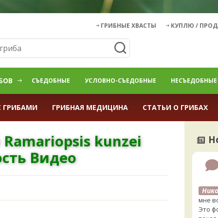
ГРИБНЫЕ ХВАСТЫ
КУПЛЮ / ПРО
БОВ
СЪЕДОБНЫЕ
УСЛОВНО-СЪЕДОБНЫЕ
НЕСЪЕДОБНЫЕ
С ГРИБАМИ
ГРИБНАЯ МЕДИЦИНА
СТАТЬИ О ГРИБАХ
Ramariopsis kunzei
Н
сть Видео
Нико
мне в
Это фо