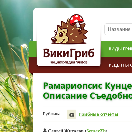
ВИДЫ ГРИ
РЕЦЕПТЫ 
Рамариопсис Кунце 
Описание Съедобно
Рубрика:
Грибные отчёты
Сергей Жигалов (
SergeyZh
)