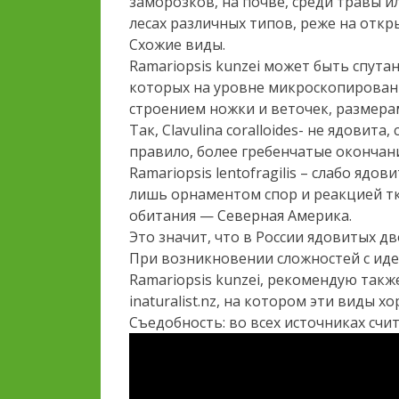
заморозков, на почве, среди травы и
лесах различных типов, реже на откр
Схожие виды.
Ramariopsis kunzei может быть спута
которых на уровне микроскопирован
строением ножки и веточек, размера
Так, Clavulina coralloides- не ядовит
правило, более гребенчатые окончани
Ramariopsis lentofragilis – слабо ядо
лишь орнаментом спор и реакцией тка
обитания — Северная Америка.
Это значит, что в России ядовитых дв
При возникновении сложностей с иде
Ramariopsis kunzei, рекомендую такж
inaturalist.nz, на котором эти виды
Съедобность: во всех источниках сч