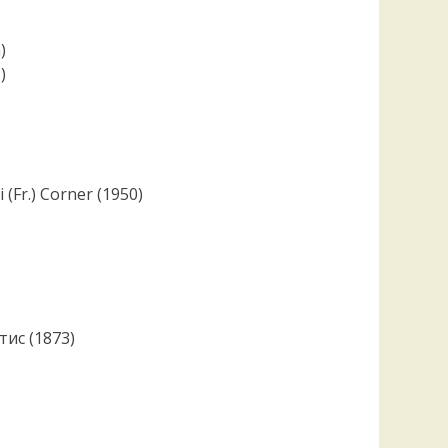
Удем
Фелл
)
Церат
)
гри
Ша
Шишк
Fr.) Corner (1950)
тис (1873)