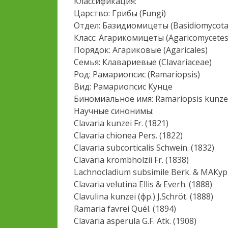
Классификация:
Царство: Грибы (Fungi)
Отдел: Базидиомицеты (Basidiomycota
Класс: Агарикомицеты (Agaricomycetes
Порядок: Агариковые (Agaricales)
Семья: Клавариевые (Clavariaceae)
Род: Рамариопсис (Ramariopsis)
Вид: Рамариопсис Кунце
Биномиальное имя: Ramariopsis kunzei (
Научные синонимы:
Clavaria kunzei Fr. (1821)
Clavaria chionea Pers. (1822)
Clavaria subcorticalis Schwein. (1832)
Clavaria krombholzii Fr. (1838)
Lachnocladium subsimile Berk. & МАКур
Clavaria velutina Ellis & Everh. (1888)
Clavulina kunzei (фр.) J.Schröt. (1888)
Ramaria favrei Quél. (1894)
Clavaria asperula G.F. Atk. (1908)