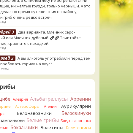
 проблема, в ближнем лесу не встречаются ни
ящие, ни желтые грузди, только черныши. А это
сделал во время путешествия по району,
й гриб очень редко встреч
азад
ндрей 3
Два варианта. Млечник серо-
ый или Млечник дубовый.
Почитайте
ние, сравните с находкой.
азад
ргей З
А вы алкоголь употребляли перед тем
опробовать горчак на вкус?
в назад
rj_Sf
Сегодня такого маленького я и порезал,
ул, и пожевал, но горечи не почувствовал.
Грибы
а лизнула - ей горький, как таблетка. Детям
не горький. То что это именно горчак сомнений
Альбатреллусы
цибе
Аррении
Алеврия
Но вот такие индивидуальные вкусовые
Аурикулярии
орине
Астерофоры
Ателии
нности.)Гриб, конечно, выкинули.
в назад
Белосвинухи
Белонавозники
ррея
Белые грибы
шампиньоны
Бледная поганка
erona
Говорушка булавоногая могла бы
Бокальчики
Болетины
и...
Болетопсисы
евик
в назад