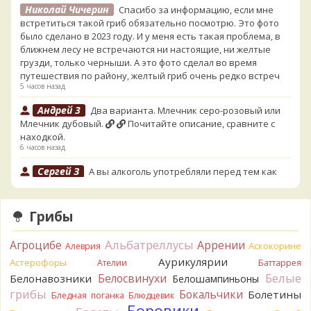
Николай Чичерин
Спасибо за информацию, если мне
встретиться такой гриб обязательно посмотрю. Это фото
было сделано в 2023 году. И у меня есть такая проблема, в
ближнем лесу не встречаются ни настоящие, ни желтые
грузди, только черныши. А это фото сделал во время
путешествия по району, желтый гриб очень редко встреч
5 часов назад
Андрей 3
Два варианта. Млечник серо-розовый или
Млечник дубовый.
Почитайте описание, сравните с
находкой.
6 часов назад
Сергей З
А вы алкоголь употребляли перед тем как
попробовать горчак на вкус?
14 часов назад
Грибы
Serj_Sf
Сегодня такого маленького я и порезал, и
лизнул, и пожевал, но горечи не почувствовал. Супруга
Альбатреллусы
Агроцибе
Аррении
лизнула - ей горький, как таблетка. Детям тоже не горький.
Аскокорине
Алеврия
То что это именно горчак сомнений нет. Но вот такие
Аурикулярии
Астерофоры
Ателии
Баттаррея
индивидуальные вкусовые особенности.)Гриб, конечно,
Белые
Белосвинухи
Белонавозники
Белошампиньоны
выкинули.
грибы
Бокальчики
Болетины
Бледная поганка
Блюдцевик
18 часов назад
Боровики