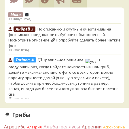
Мика
39 минут назад
Андрей 3
По описанию и смутным очертаниям на
фото можно предположить Дубовик обыкновенный.
Посмотрите описание:
Попробуйте сделать более чёткие
фото.
14 часов назад
Tatiana_A
Правильное решение.
В
следующий раз, когда найдёте неизвестный Вам гриб,
делайте максимально много фото со всех сторон, можно
парочку принести домой (я ношу в отдельном пакете),
чтобы доснять при необходимости, уточнить размер,
запах, иногда для более точного диагноза бывает полезно
сва
15 часов назад
Cult of Chanterelles
Я от греха подальше их выкинул.
Грибы
Для не знающего человека эксперименты с говорушками,
наверное, плохая идея.
15 часов назад
Альбатреллусы
Агроцибе
Аррении
Аскокорине
Алеврия