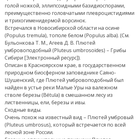
голой ножкой, эллипсоидными базидиоспорами,
преимущественно головчатыми плевроцистидиями
и трихогименидермой ворсинок.
Встречался в Новосибирской области на осине
(Populus tremula), тополе белом (Populus alba). (См.
Бульонкова Т. М., Агеев Д. В. Плютей
умбровоподобный (Pluteus umbrosoides) – Грибы
Сибири [Электронный ресурс]).
Описан в Красноярском крае, в государственном
природном биосферном заповеднике Саяно-
Шушенский, где Плютей умбровоподобный был
найден в устье реки Малые Уры на валежном
стволе березы (Bétula) в смешанном лесу из
лиственницы, ели, березы и ивы.
Сходные виды.
Очень похож на известный вид – Плютей умбровый
(Pluteus umbrosus), который встречается по всей
лесной зоне России.