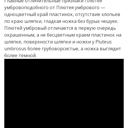
Главные отличительные признаки Плютея
умбровоподобного от Плютея умбрового —
одноцветный край пластинок, отсутствие хлопьев
по краю шляпки, гладкая ножка без бурых чешуек.
Плютей умбровый отличается в первую очередь
окрашенным, а не бесцветным краем пластинок на
шляпке, поверхности шляпки и ножки у Pluteus
umbrosus более грубоворсистые, а ножка выглядит
более тёмной.