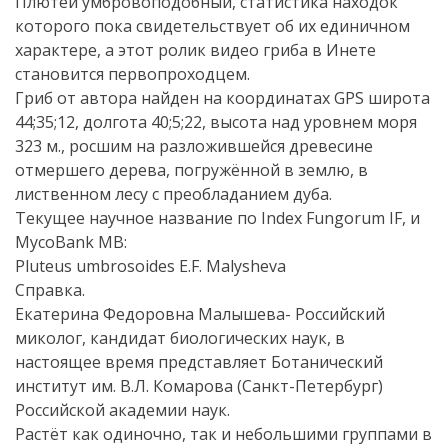
Плютей умбровоподобный, статистика находок
которого пока свидетельствует об их единичном
характере, а этот ролик видео гриба в Инете
становится первопроходцем.
Гриб от автора найден на координатах GPS широта
44;35;12, долгота 40;5;22, высота над уровнем моря
323 м., росшим на разложившейся древесине
отмершего дерева, погружённой в землю, в
лиственном лесу с преобладанием дуба.
Текущее научное название по Index Fungorum IF, и
MycoBank MB:
Pluteus umbrosoides E.F. Malysheva
Справка.
Екатерина Федоровна Малышева- Российский
миколог, кандидат биологических наук, в
настоящее время представляет Ботанический
институт им. В.Л. Комарова (Санкт-Петербург)
Российской академии наук.
Растёт как одиночно, так и небольшими группами в