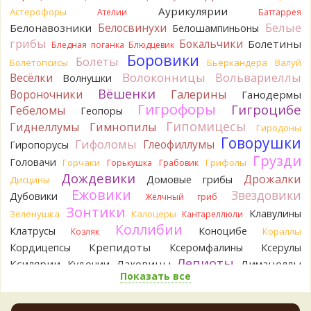
Аурикулярии
Tatiana_A
Астерофоры
Говорушек в этой цветовой гамме - хоть
Ателии
Баттаррея
пруд пруди, и далеко не все описаны на этом сайте. И
Белые
Белосвинухи
Белонавозники
Белошампиньоны
большинство из них как минимум несъедобны. Ворончатая
грибы
Бокальчики
Болетины
Бледная поганка
Блюдцевик
должна слабо пахнуть миндалём. Из похожих есть, скажем,
Боровики
Болеты
Болетопсисы
Бьеркандера
Валуй
Желобчатая и Бледноокрашенная. Росли не не древесине,
Волоконницы
Вольвариеллы
Весёлки
Волнушки
так? Из земли или из подстилки
15 часов назад
Вёшенки
Вороночники
Галерины
Ганодермы
Гигрофоры
Гигроцибе
Гебеломы
Геопоры
Мария
Хорошо. При срезании синеет.
Гипомицесы
15 часов назад
Гиднеллумы
Гимнопилы
Гиродоны
Говорушки
Гифоломы
Глеофиллумы
Гиропорусы
Tatiana_A
Посмотрите Пилолистнички:
lentinellus/
Грузди
15 часов назад
Головачи
Горчаки
Грифолы
Горькушка
Грабовик
Дождевики
Дрожалки
Домовые грибы
Дисцины
BorisM
Мария, нереально точно определить вид
Ежовики
Звездовики
гриба по таким фото. А в лотерею играть здесь никто не
Дубовики
Жёлчный гриб
станет...
Зонтики
Клавулины
Зеленушка
Калоцеры
Кантареллюли
19 часов назад
Коллибии
Клатрусы
Коноцибе
Кораллы
Козляк
BorisM
Лес может быть и еловый, но хвоя на земле -
Крепидоты
Кордицепсы
Ксеромфалины
Ксерулы
сосновая.
Лепиоты
Ксилярии
Лаковицы
Лимацеллы
Кудонии
23 часа назад
Показать все
Лисички
Лишайники
Лиофиллумы
Кирилл
Спасибо!
Ложные опята
Ложнодождевики
Ложные лисички
23 часа назад