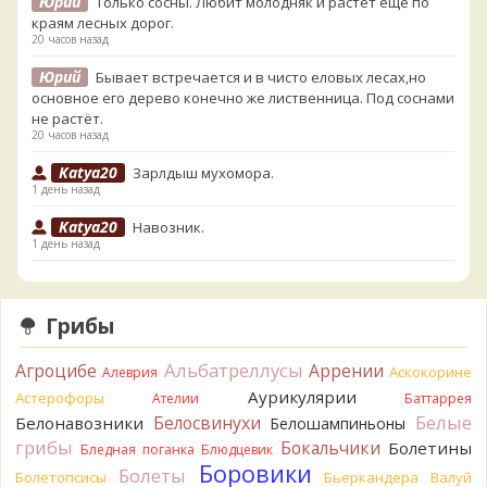
Юрий
Только сосны. Любит молодняк и растёт ещё по
краям лесных дорог.
20 часов назад
Юрий
Бывает встречается и в чисто еловых лесах,но
основное его дерево конечно же лиственница. Под соснами
не растёт.
20 часов назад
Katya20
Зарлдыш мухомора.
1 день назад
Katya20
Навозник.
1 день назад
Verona
Скорее всего он.
2 дня назад
Грибы
Verona
Что-то из рядовок. Цвета на фото вряд ли
переданы правильно.
Альбатреллусы
Агроцибе
Аррении
Аскокорине
Алеврия
2 дня назад
Аурикулярии
Астерофоры
Ателии
Баттаррея
Verona
Рядовка мыльная, судя по пластинкам.
Белые
Белосвинухи
Белонавозники
Белошампиньоны
Правильно сделали, что не взяли.
грибы
Бокальчики
Болетины
2 дня назад
Бледная поганка
Блюдцевик
Боровики
Болеты
Болетопсисы
Бьеркандера
Валуй
BorisM
Подгруздок чёрный, или близкие виды