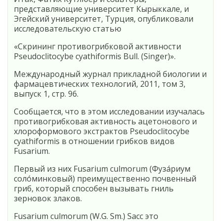
представляющие университет Кырыккале, и
Эгейский университет, Турция, опубликовали
исследовательскую статью
«Скрининг противогрибковой активности
Pseudoclitocybe cyathiformis Bull. (Singer)».
Международный журнал прикладной биологии и
фармацевтических технологий, 2011, том 3,
выпуск 1, стр. 96.
Сообщается, что в этом исследовании изучалась
противогрибковая активность ацетонового и
хлороформового экстрактов Pseudoclitocybe
cyathiformis в отношении грибков видов
Fusarium.
Первый из них Fusarium culmorum (Фуза́риум
соло́минковый) преимущественно почвенный
гриб, который способен вызывать гниль
зерновок злаков.
Fusarium culmorum (W.G. Sm.) Sacc это