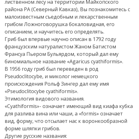
лиственном лесу на территории Майкопского
района РА (Северный Кавказ), Вы познакомитесь с
малоизвестным съедобным и лекарственным
грибом Ложноговорушка бокаловидная, его
описанием, и научитесь его определять.
Гриб был впервые научно описан в 1792 году
французским натуралистом Жаном Батистом
Франсуа Пьером Бульярдом, который дал ему
биномиальное название «Agaricus cyathiformis».
В 1956 году гриб был переведен в род
Pseudoclitocybe, и миколог немецкого
происхождения Рольф Зингер дал ему имя
«Pseudoclitocybe cyathiformis».
Этимология видового названия.
«Cyathiformis»- означает имеющий вид киафа кубка
для разлива вина или чаши, а «formis» означает
вид, форму, что отсылает нас к воронкообразной
форме шляпки грибов.
Другие русские названия: