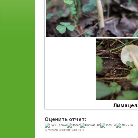
Лимацел
Оценить отчет:
(
5
голосов, Рейтинг:
5,00
из 5)