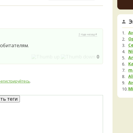
Мела
K
2 дня н
Мок
Му
V
Э
3 дня н
Нег
Опя
А
V
2 года назад #
Па
O
ли пе
3 дня н
 обитателям.
С
Пец
Ni
Пило
0
A
Подг
K
Полё
m
Al
Пост
регистрируйтесь
.
А
Рам
Mi
Рог
Сата
Сли
Стро
Сутор
Трам