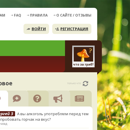
ДАМ
FAQ
ПРАВИЛА
О САЙТЕ / ОТЗЫВЫ
ВОЙТИ
РЕГИСТРАЦИЯ
что за гриб?
овое
только что
ргей З
А вы алкоголь употребляли перед тем
опробовать горчак на вкус?
назад