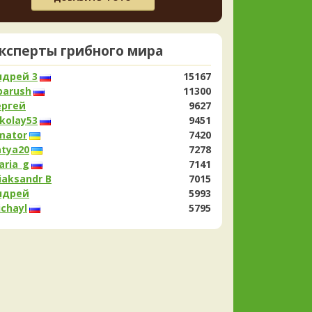
Млечники
Мицены
нолеуки
atya20
Навозник.
Моховики
азад
рухи
Мутинусы
хоморы
Навозники
erona
Наукория
Скорее всего он.
ксперты грибного мира
азад
ниючники
Обабки
Омфалины
та
Панеолусы
ндрей 3
15167
Панеллюсы
Панусы
erona
Что-то из рядовок. Цвета на фото вряд
утинники
parush
11300
реданы правильно.
Песочники
Перечный гриб
азад
ергей
9627
ицы
Пилолистники
Пизолитусы
kolay53
9451
Плютеи
Подберёзовики
листнички
mator
7420
Подосиновики
руздки
Польский гриб
atya20
7278
Поплавки
вки
aria_g
Порфировики
Порховки
7141
Псилоцибе
Псатиреллы
iaksandr B
7015
ии
ндрей
5993
арии
Решёточники
Ризопогоны
Рейши
chayl
Рядовки
5795
атики
Рыжики
Синяк
нинские
Свинушки
Сетконоска
Сморчки
зевики
Стереум
Строфарии
Строчки
билюрусы
Сыроежки
Телефоры
Тилопилы
иусы
Трутовики
Трюфели
етес