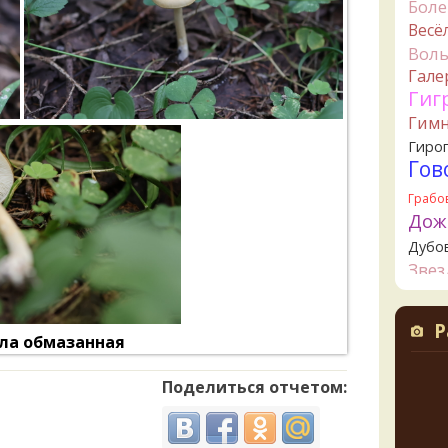
Бол
12 часо
Весё
B
Вол
измен
Гале
инфор
Гиг
жёлты
Гим
19 часо
Гиро
B
Гов
19 часо
Грабо
V
Дож
2 дня н
Дубо
Юри
Зве
ещё п
2 дня н
Канта
Кол
Юри
Р
ла обмазанная
Креп
лесах
листв
Кудо
2 дня н
Поделиться отчетом:
Лио
K
Ложн
2 дня н
опят