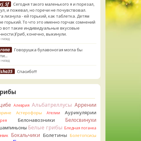
rj_Sf
Сегодня такого маленького я и порезал,
ул, и пожевал, но горечи не почувствовал.
а лизнула - ей горький, как таблетка. Детям
не горький. То что это именно горчак сомнений
Но вот такие индивидуальные вкусовые
нности.)Гриб, конечно, выкинули.
в назад
erona
Говорушка булавоногая могла бы
и...
в назад
isha35
Спасибо!!!
в назад
orisM
Вот как раз зонтика пестрого
Грибы
очно нет! P.S. Вячеслав, мы ждём ваших
ерждений насчёт того, что на разных фото не
Альбатреллусы
цибе
Аррении
Алеврия
 тот же гриб. Они и по виду разные, а не
Аурикулярии
орине
Астерофоры
о разные экземпляры. Но хорошо было бы
Ателии
дочить это с вашим участием. Разные грибы
Белосвинухи
Белонавозники
ррея
 разнести по разным вопросам!
Белые грибы
шампиньоны
Бледная поганка
в назад
Бокальчики
Болетины
Болетопсисы
евик
orisM
Однозначно польский!