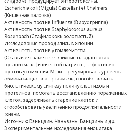
синдром), продуцирует энтеротоксины.
Escherichia coli (Migula) Castellani et Chalmers
(Кишечная палочка)
Активность против Influenza (Вирус гриппа)
Активность против Staphylococcus aureus
Rosenbach (Стафилококк золотистый).
Исследования проводились в Японии.
Активность против утомляемости.
(Оказывает заметное влияние на адаптацию
организма к физической нагрузке, эффективен
против утомления. Может регулировать уровень
обмена веществ в организме, способствовать
биологическому синтезу полинуклеотидов и
протеинов, помогать восстановлению пораженных
клеток, задерживать старение клеток и
способствовать увеличению продолжительности
жизни.
Источник: Вэньцзин, Чэньвэнь, Ванцзинь и др.
Экспериментальные исследования енокитака