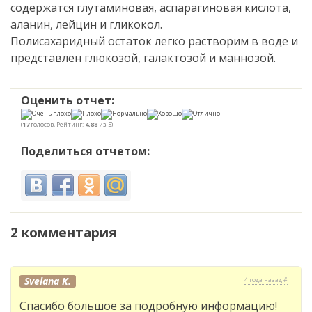
содержатся глутаминовая, аспарагиновая кислота,
аланин, лейцин и гликокол.
Полисахаридный остаток легко растворим в воде и
представлен глюкозой, галактозой и маннозой.
Оценить отчет:
(
17
голосов, Рейтинг:
4,88
из 5)
Поделиться отчетом:
2 комментария
Svelana K.
4 года назад #
Спасибо большое за подробную информацию!