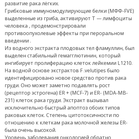
развитие рака лёгких.
Грибковые иммуномодулирующие белки (МФФ-FVE)
выделенные из гриба, активируют Т — лимфоциты
человека , продемонстрировали
противоопухолевые эффекты при пероральном
введении .
Из водного экстракта плодовых тел фламуллин, был
выделен стабильный гемагглютинин, который
ингибирует пролиферацию клеток лейкемии L1210.
На водной основе экстрактов F .velutipes было
идентифицировано новое средство против рака
груди. Оно может заметно подавлять рост
(рецептор эстрогена) ER + (MCF-7) и ER- (MDA-MB-
231) клеток рака груди. Экстракт вызывал
исключительно быстрый апоптоз обоих типов
раковых клеток. Степень цитотоксичности по
отношению к клеткам рака молочной железы ER-
была очень высокой.
Уровень заболевания онкологией обратно