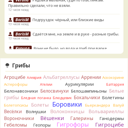
Рядовка мыльная, судя по пластинкам.
Правильно сделали, что не взяли.
12 часов назад
BorisM
Подгруздок чёрный, или близкие виды
13 часов назад
BorisM
Сдаётся мне, на земле и в руке - разные грибы.
13 часов назад
Кирилл
Вони не было, но вода и гриб при варке
начали желтеть. Выкинул. Большое спасибо.
14 часов назад
Грибы
Кирилл
Спасибо.
14 часов назад
Альбатреллусы
Агроцибе
Аррении
Аскокорине
Алеврия
Tatiana_A
Да. Но они не все безоговорочно
Аурикулярии
Астерофоры
Ателии
Баттаррея
съедобны.
Белые
Белосвинухи
Белонавозники
Белошампиньоны
15 часов назад
грибы
Бокальчики
Болетины
Бледная поганка
Блюдцевик
Tatiana_A
В следующий раз вырвите его целиком и
Боровики
Болеты
Болетопсисы
Бьеркандера
Валуй
разрежьте ножку вертикально. Именно вертикально.
Волоконницы
Вольвариеллы
Весёлки
Волнушки
Пожелтение у самого основания - значит, Ш. Желтокожий,
Вёшенки
Вороночники
Галерины
Ганодермы
ядовит. Иногда полезно гриб сварить, Желтокожий и еще
Гигрофоры
Гигроцибе
несколько ядовитых начинают жутко вонять химией, и
Гебеломы
Геопоры