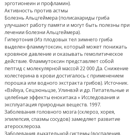
эрготионеин и профламин).
Активность против астмы
Болезнь Альцгеймера (полисахариды гриба
улучшают работу памяти и могут быть полезны при
лечении болезни Альцгеймера).
Гипертония (Из плодовых тел зимнего гриба
выделен фламмутоксин, который может понижать
кровяное давление и оказывать гемолитическое
действие. Фламмутоксин представляет собой
пептид с молекулярной массой 22 000 Да. Снижение
холестерина в крови достигалось с применением
порошка или водного экстракта грибов). Источник.
«Вэйхуа, Сецзюньцзе, Улинвэй и др. Питательные и
целебные эффекты енокитака » Исследования и
эксплуатация природных веществ. 1997.
Заболевания головного мозга (склероз, хорея,
эпилепсия, спазмы сосудов) замедляет развитие
атеросклероза.
Заболевания дыхательной системы (воспаления,