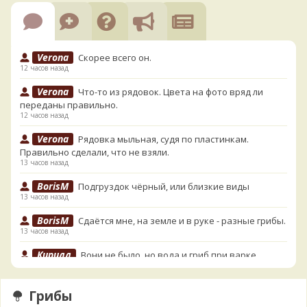
Verona
Скорее всего он.
12 часов назад
Verona
Что-то из рядовок. Цвета на фото вряд ли
переданы правильно.
12 часов назад
Verona
Рядовка мыльная, судя по пластинкам.
Правильно сделали, что не взяли.
13 часов назад
BorisM
Подгруздок чёрный, или близкие виды
13 часов назад
BorisM
Сдаётся мне, на земле и в руке - разные грибы.
13 часов назад
Кирилл
Вони не было, но вода и гриб при варке
начали желтеть. Выкинул. Большое спасибо.
15 часов назад
Грибы
Кирилл
Спасибо.