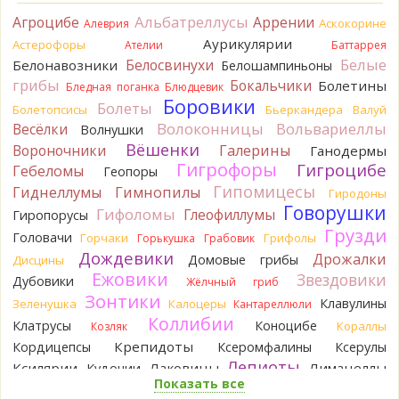
15 часов назад
Альбатреллусы
Агроцибе
Аррении
Аскокорине
Алеврия
Tatiana_A
Да. Но они не все безоговорочно
Аурикулярии
Астерофоры
Ателии
Баттаррея
съедобны.
Белые
Белосвинухи
Белонавозники
Белошампиньоны
15 часов назад
грибы
Бокальчики
Болетины
Бледная поганка
Блюдцевик
Tatiana_A
В следующий раз вырвите его целиком и
Боровики
Болеты
Болетопсисы
Бьеркандера
Валуй
разрежьте ножку вертикально. Именно вертикально.
Волоконницы
Вольвариеллы
Весёлки
Волнушки
Пожелтение у самого основания - значит, Ш. Желтокожий,
Вёшенки
Вороночники
Галерины
Ганодермы
ядовит. Иногда полезно гриб сварить, Желтокожий и еще
Гигрофоры
Гигроцибе
несколько ядовитых начинают жутко вонять химией, и
Гебеломы
Геопоры
вода желтеет.
Гипомицесы
Гиднеллумы
Гимнопилы
Гиродоны
15 часов назад
Говорушки
Гифоломы
Глеофиллумы
Гиропорусы
Кирилл
Спасибо, а можно быть хотя бы уверенным,
Грузди
Головачи
Горчаки
Грифолы
Горькушка
Грабовик
что это сыроежки? Полости в ножке нет, но центральная
Дождевики
Дрожалки
Домовые грибы
Дисцины
часть видно, что другого цвета немного. Изменения цвета
Ежовики
Звездовики
на срезе нет. Росли на опушке под не старым дубом.
Дубовики
Жёлчный гриб
Кожица со шляпки вообще не снимается, вместо этого
Зонтики
Клавулины
Зеленушка
Калоцеры
Кантареллюли
обламываются края шляпки.
Коллибии
Клатрусы
Коноцибе
Кораллы
Козляк
15 часов назад
Крепидоты
Кордицепсы
Ксеромфалины
Ксерулы
Кирилл
Спасибо, а определить вид шампиньона не
Лепиоты
Ксилярии
Лаковицы
Лимацеллы
Кудонии
получится? У них у всех в том лесу очень длинные ножки. Но
Показать все
Лисички
Лишайники
Лиофиллумы
при этом мякоть не краснеет на срезе/изломе и при