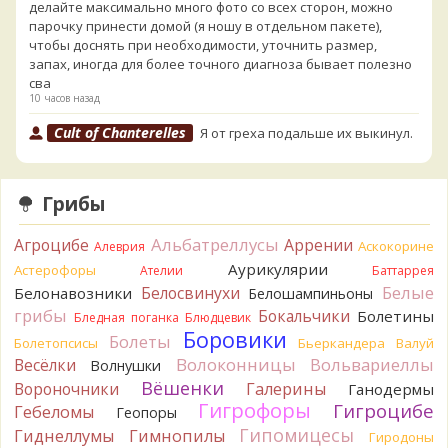
делайте максимально много фото со всех сторон, можно
парочку принести домой (я ношу в отдельном пакете),
чтобы доснять при необходимости, уточнить размер,
запах, иногда для более точного диагноза бывает полезно
сва
10 часов назад
Cult of Chanterelles
Я от греха подальше их выкинул.
Для не знающего человека эксперименты с говорушками,
наверное, плохая идея.
10 часов назад
Грибы
Tatiana_A
Говорушек в этой цветовой гамме - хоть
пруд пруди, и далеко не все описаны на этом сайте. И
Альбатреллусы
Агроцибе
Аррении
Аскокорине
Алеврия
большинство из них как минимум несъедобны. Ворончатая
Аурикулярии
Астерофоры
Ателии
Баттаррея
должна слабо пахнуть миндалём. Из похожих есть, скажем,
Белые
Белосвинухи
Белонавозники
Белошампиньоны
Желобчатая и Бледноокрашенная. Росли не не древесине,
грибы
Бокальчики
Болетины
так? Из земли или из подстилки
Бледная поганка
Блюдцевик
10 часов назад
Боровики
Болеты
Болетопсисы
Бьеркандера
Валуй
Волоконницы
Вольвариеллы
Весёлки
Мария
Волнушки
Хорошо. При срезании синеет.
10 часов назад
Вёшенки
Вороночники
Галерины
Ганодермы
Гигрофоры
Гигроцибе
Гебеломы
Геопоры
Tatiana_A
Посмотрите Пилолистнички:
lentinellus/
Гипомицесы
10 часов назад
Гиднеллумы
Гимнопилы
Гиродоны