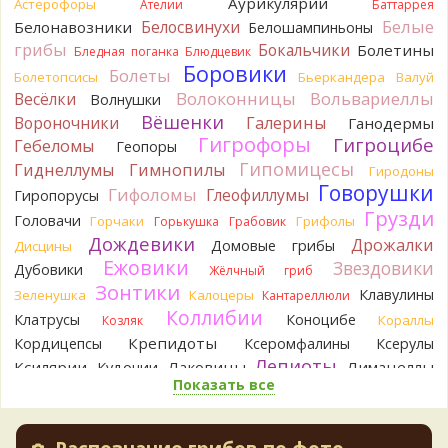
Аурикулярии
Астерофоры
Ателии
Баттаррея
Verona
Рядовка мыльная, судя по пластинкам.
Белые
Белосвинухи
Белонавозники
Белошампиньоны
Правильно сделали, что не взяли.
грибы
Бокальчики
Болетины
1 день назад
Бледная поганка
Блюдцевик
Боровики
Болеты
Болетопсисы
Бьеркандера
Валуй
BorisM
Подгруздок чёрный, или близкие виды
Волоконницы
Вольвариеллы
Весёлки
Волнушки
1 день назад
Вёшенки
Вороночники
Галерины
Ганодермы
BorisM
Сдаётся мне, на земле и в руке - разные грибы.
Гигрофоры
Гигроцибе
Гебеломы
Геопоры
1 день назад
Гипомицесы
Гиднеллумы
Гимнопилы
Гиродоны
Кирилл
Вони не было, но вода и гриб при варке
Говорушки
Гифоломы
Глеофиллумы
Гиропорусы
начали желтеть. Выкинул. Большое спасибо.
Грузди
Головачи
1 день назад
Горчаки
Грифолы
Горькушка
Грабовик
Дождевики
Дрожалки
Домовые грибы
Дисцины
Кирилл
Спасибо.
Ежовики
Звездовики
Дубовики
1 день назад
Жёлчный гриб
Зонтики
Клавулины
Зеленушка
Калоцеры
Кантареллюли
Tatiana_A
Да. Но они не все безоговорочно
Коллибии
Клатрусы
Коноцибе
Кораллы
Козляк
съедобны.
1 день назад
Крепидоты
Кордицепсы
Ксеромфалины
Ксерулы
Лепиоты
Ксилярии
Лаковицы
Лимацеллы
Кудонии
Tatiana_A
В следующий раз вырвите его целиком и
Показать все
Лисички
Лишайники
Лиофиллумы
разрежьте ножку вертикально. Именно вертикально.
Ложные опята
Пожелтение у самого основания - значит, Ш. Желтокожий,
Ложнодождевики
Ложные лисички
ядовит. Иногда полезно гриб сварить, Желтокожий и еще
Маслята
Лопастники
Меланолеуки
Майский гриб