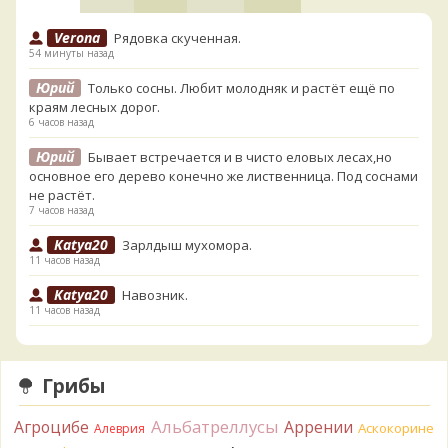
Verona
Рядовка скученная.
54 минуты назад
Юрий
Только сосны. Любит молодняк и растёт ещё по
краям лесных дорог.
6 часов назад
Юрий
Бывает встречается и в чисто еловых лесах,но
основное его дерево конечно же лиственница. Под соснами
не растёт.
7 часов назад
Katya20
Зарлдыш мухомора.
11 часов назад
Katya20
Навозник.
11 часов назад
Verona
Скорее всего он.
1 день назад
Грибы
Verona
Что-то из рядовок. Цвета на фото вряд ли
переданы правильно.
Альбатреллусы
Агроцибе
Аррении
Аскокорине
Алеврия
1 день назад