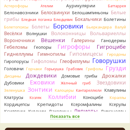
Кирилл
Спасибо.
Аурикулярии
Астерофоры
Ателии
Баттаррея
17 часов назад
Белые
Белосвинухи
Белонавозники
Белошампиньоны
Tatiana_A
грибы
Да. Но они не все безоговорочно
Бокальчики
Болетины
Бледная поганка
Блюдцевик
съедобны.
Боровики
Болеты
Болетопсисы
Бьеркандера
Валуй
17 часов назад
Волоконницы
Вольвариеллы
Весёлки
Волнушки
Tatiana_A
В следующий раз вырвите его целиком и
Вёшенки
Вороночники
Галерины
Ганодермы
разрежьте ножку вертикально. Именно вертикально.
Гигрофоры
Гигроцибе
Гебеломы
Геопоры
Пожелтение у самого основания - значит, Ш. Желтокожий,
Гипомицесы
Гиднеллумы
Гимнопилы
Гиродоны
ядовит. Иногда полезно гриб сварить, Желтокожий и еще
Говорушки
несколько ядовитых начинают жутко вонять химией, и
Гифоломы
Глеофиллумы
Гиропорусы
вода желтеет.
Грузди
Головачи
Горчаки
Грифолы
Горькушка
Грабовик
17 часов назад
Дождевики
Дрожалки
Домовые грибы
Дисцины
Кирилл
Спасибо, а можно быть хотя бы уверенным,
Ежовики
Звездовики
Дубовики
Жёлчный гриб
что это сыроежки? Полости в ножке нет, но центральная
Зонтики
Клавулины
Зеленушка
Калоцеры
Кантареллюли
часть видно, что другого цвета немного. Изменения цвета
Коллибии
на срезе нет. Росли на опушке под не старым дубом.
Клатрусы
Коноцибе
Кораллы
Козляк
Кожица со шляпки вообще не снимается, вместо этого
Крепидоты
Кордицепсы
Ксеромфалины
Ксерулы
обламываются края шляпки.
Лепиоты
Ксилярии
Лаковицы
Лимацеллы
Кудонии
17 часов назад
Показать все
Лисички
Лишайники
Лиофиллумы
Кирилл
Спасибо, а определить вид шампиньона не
Ложные опята
Ложнодождевики
Ложные лисички
получится? У них у всех в том лесу очень длинные ножки. Но