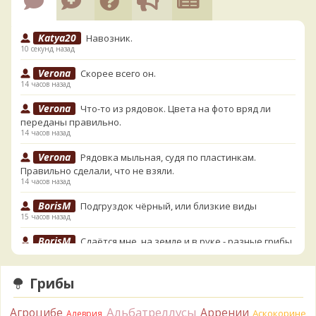
Katya20
Навозник.
10 секунд назад
Verona
Скорее всего он.
14 часов назад
Verona
Что-то из рядовок. Цвета на фото вряд ли
переданы правильно.
14 часов назад
Verona
Рядовка мыльная, судя по пластинкам.
Правильно сделали, что не взяли.
14 часов назад
BorisM
Подгруздок чёрный, или близкие виды
15 часов назад
BorisM
Сдаётся мне, на земле и в руке - разные грибы.
15 часов назад
Кирилл
Вони не было, но вода и гриб при варке
Грибы
начали желтеть. Выкинул. Большое спасибо.
16 часов назад
Альбатреллусы
Агроцибе
Аррении
Аскокорине
Алеврия