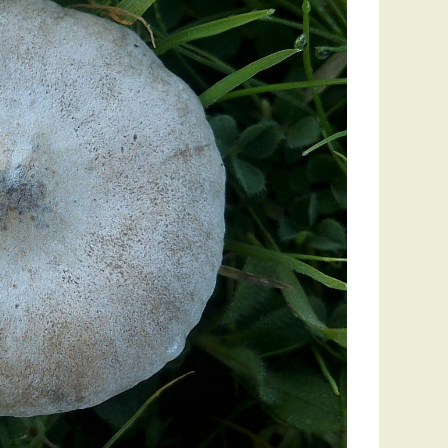
Удем
Фелл
Церат
гри
Ша
Шишк