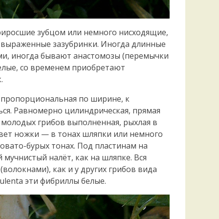
 приросшие зубцом или немного нисходящие,
о выраженные зазубринки. Иногда длинные
ми, иногда бывают анастомозы (перемычки
елые, со временем приобретают
.
у, пропорциональная по ширине, к
ся. Равномерно цилиндрическая, прямая
У молодых грибов выполненная, рыхлая в
Цвет ножки — в тонах шляпки или немного
ровато-бурых тонах. Под пластинам на
мучнистый налёт, как на шляпке. Вся
волокнами), как и у других грибов вида
ulenta эти фибриллы белые.