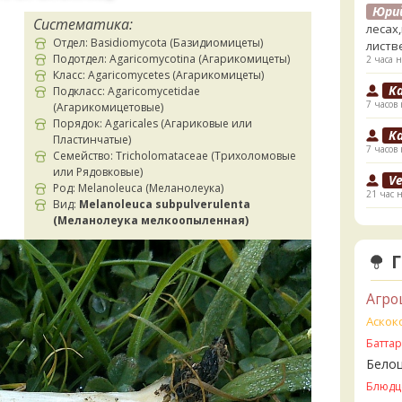
Юри
Систематика:
лесах
Отдел: Basidiomycota (Базидиомицеты)
листв
Подотдел: Agaricomycotina (Агарикомицеты)
2 часа н
Класс: Agaricomycetes (Агарикомицеты)
K
Подкласс: Agaricomycetidae
7 часов 
(Агарикомицетовые)
Порядок: Agaricales (Агариковые или
K
Пластинчатые)
7 часов 
Семейство: Tricholomataceae (Трихоломовые
или Рядовковые)
V
Род: Melanoleuca (Меланолеука)
21 час 
Вид:
Melanoleuca subpulverulenta
(Меланолеука мелкоопыленная)
V
ли пе
21 час 
V
Агро
Прави
21 час 
Аскок
Батта
B
Бело
22 часа
Блюдц
B