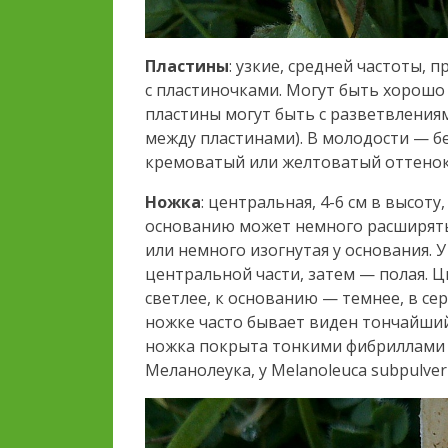
Пластины
: узкие, средней частоты,
с пластиночками. Могут быть хорош
пластины могут быть с разветвления
между пластинами). В молодости — б
кремоватый или желтоватый оттенок
Ножка
: центральная, 4-6 см в высот
основанию может немного расширять
или немного изогнутая у основания. 
центральной части, затем — полая. 
светлее, к основанию — темнее, в се
ножке часто бывает виден тончайший 
ножка покрыта тонкими фибриллами (
Меланолеука, у Melanoleuca subpulver