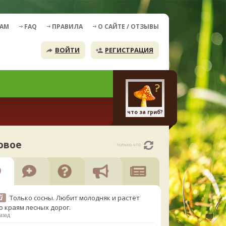
ДАМ
FAQ
ПРАВИЛА
О САЙТЕ / ОТЗЫВЫ
ВОЙТИ
РЕГИСТРАЦИЯ
что за гриб?
овое
только что
й
Только сосны. Любит молодняк и растёт
о краям лесных дорог.
азад