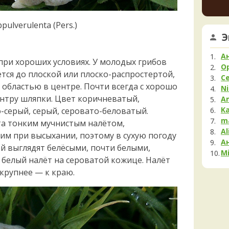
немно
Мела
опушк
Мок
вообщ
ulverulenta (Pers.)
Му
края 
Э
1 день 
Нег
Опя
К
А
см при хороших условиях. У молодых грибов
Па
шампи
O
ется до плоской или плоско-распростертой,
очень
С
Пец
красн
областью в центре. Почти всегда с хорошо
Ni
ненад
Пило
нтру шляпки. Цвет коричневатый,
A
быстр
Подг
K
-серый, серый, серовато-беловатый.
1 день 
Полё
m
а тонким мучнистым налётом,
Al
Пост
м при высыхании, поэтому в сухую погоду
А
Рам
 выглядят белёсыми, почти белыми,
Mi
Рог
 белый налёт на сероватой кожице. Налёт
Сата
крупнее — к краю.
Сли
Стро
Сутор
Трам