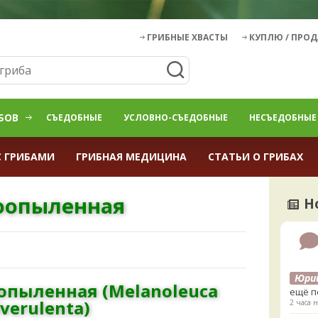
ГРИБНЫЕ ХВАСТЫ
КУПЛЮ / ПРО
БОВ
СЪЕДОБНЫЕ
УСЛОВНО-СЪЕДОБНЫЕ
НЕСЪЕДОБНЫЕ
С ГРИБАМИ
ГРИБНАЯ МЕДИЦИНА
СТАТЬИ О ГРИБАХ
оопыленная
Н
Юри
опыленная (Melanoleuca
ещё п
verulenta)
2 часа н