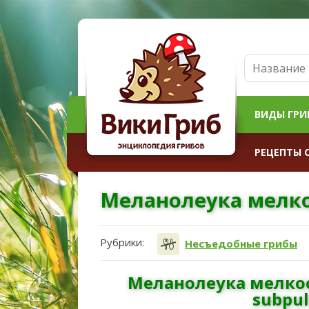
ВИДЫ ГРИ
РЕЦЕПТЫ 
Меланолеука мелк
Рубрики:
Несъедобные грибы
Меланолеука мелко
subpul