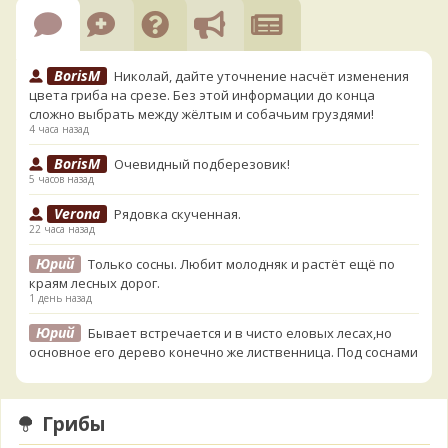
BorisM
Николай, дайте уточнение насчёт изменения
цвета гриба на срезе. Без этой информации до конца
сложно выбрать между жёлтым и собачьим груздями!
4 часа назад
BorisM
Очевидный подберезовик!
5 часов назад
Verona
Рядовка скученная.
22 часа назад
Юрий
Только сосны. Любит молодняк и растёт ещё по
краям лесных дорог.
1 день назад
Юрий
Бывает встречается и в чисто еловых лесах,но
основное его дерево конечно же лиственница. Под соснами
не растёт.
1 день назад
Грибы
Katya20
Зарлдыш мухомора.
1 день назад