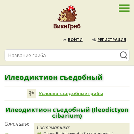
ВОЙТИ
РЕГИСТРАЦИЯ
Илеодиктион съедобный
Условно-съедобные грибы
Илеодиктион съедобный (Ileodictyon
cibarium)
Синонимы
:
Систематика:
Отдел: Basidiomycota (Базидиомицеты)