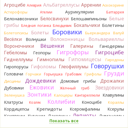
Альбатреллусы
Агроцибе
Аррении
Аскокорине
Алеврия
Katya20
Навозник.
1 день назад
Аурикулярии
Астерофоры
Ателии
Баттаррея
Белые
Белосвинухи
Белонавозники
Белошампиньоны
Verona
Скорее всего он.
грибы
Бокальчики
Болетины
2 дня назад
Бледная поганка
Блюдцевик
Боровики
Болеты
Болетопсисы
Бьеркандера
Валуй
Verona
Что-то из рядовок. Цвета на фото вряд ли
Волоконницы
Вольвариеллы
Весёлки
Волнушки
переданы правильно.
Вёшенки
Вороночники
2 дня назад
Галерины
Ганодермы
Гигрофоры
Гигроцибе
Гебеломы
Геопоры
Verona
Рядовка мыльная, судя по пластинкам.
Гипомицесы
Гиднеллумы
Гимнопилы
Гиродоны
Правильно сделали, что не взяли.
Говорушки
2 дня назад
Гифоломы
Глеофиллумы
Гиропорусы
Грузди
Головачи
Горчаки
Грифолы
BorisM
Горькушка
Грабовик
Подгруздок чёрный, или близкие виды
2 дня назад
Дождевики
Дрожалки
Домовые грибы
Дисцины
Ежовики
Звездовики
Дубовики
Жёлчный гриб
BorisM
Сдаётся мне, на земле и в руке - разные грибы.
Зонтики
2 дня назад
Клавулины
Зеленушка
Калоцеры
Кантареллюли
Коллибии
Клатрусы
Коноцибе
Кораллы
Козляк
Кирилл
Вони не было, но вода и гриб при варке
начали желтеть. Выкинул. Большое спасибо.
Крепидоты
Кордицепсы
Ксеромфалины
Ксерулы
2 дня назад
Лепиоты
Ксилярии
Лаковицы
Лимацеллы
Кудонии
Показать все
Лисички
Лишайники
Лиофиллумы
Кирилл
Спасибо.
2 дня назад