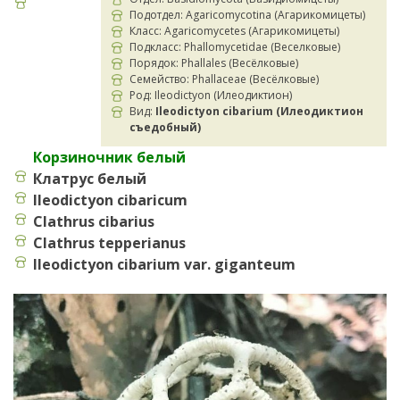
Подотдел: Agaricomycotina (Агарикомицеты)
Класс: Agaricomycetes (Агарикомицеты)
Подкласс: Phallomycetidae (Веселковые)
Порядок: Phallales (Весёлковые)
Семейство: Phallaceae (Весёлковые)
Род: Ileodictyon (Илеодиктион)
Вид:
Ileodictyon cibarium (Илеодиктион
съедобный)
Корзиночник белый
Клатрус белый
Ileodictyon cibaricum
Clathrus cibarius
Clathrus tepperianus
Ileodictyon cibarium var. giganteum