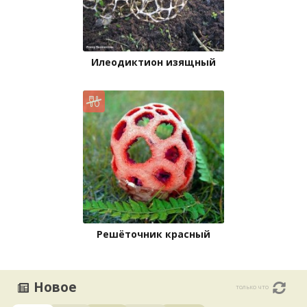
Илеодиктион изящный
Решёточник красный
Новое
только что