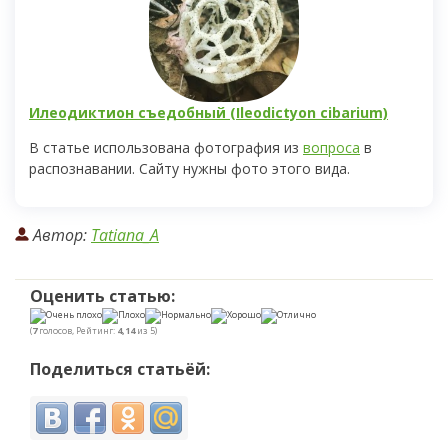
Илеодиктион съедобный (Ileodictyon cibarium)
В статье использована фотография из
вопроса
в
распознавании. Сайту нужны фото этого вида.
Автор:
Tatiana_A
Оценить статью:
(
7
голосов, Рейтинг:
4,14
из 5)
Поделиться статьёй: