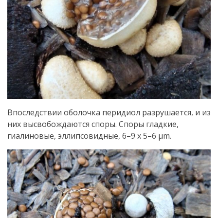
Впоследствии оболочка перидиол разрушается, и из
них высвобождаются споры. Споры гладкие,
гиалиновые, эллипсовидные, 6–9 x 5–6 µm.