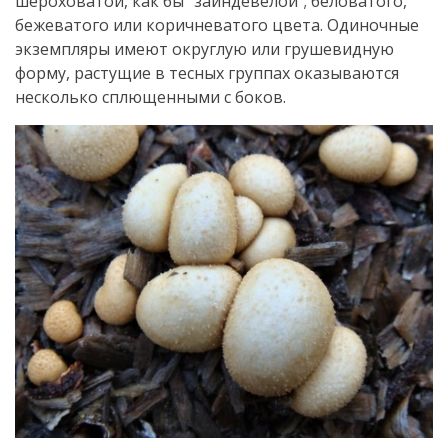
шероховатой, как бы “заиндевелой”; беловатого,
бежеватого или коричневатого цвета. Одиночные
экземпляры имеют округлую или грушевидную
форму, растущие в тесных группах оказываются
несколько сплющенными с боков.