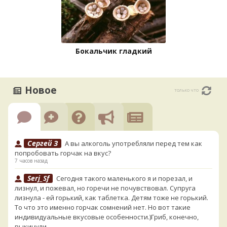
Бокальчик гладкий
Новое
только что
Сергей З
А вы алкоголь употребляли перед тем как
попробовать горчак на вкус?
7 часов назад
Serj_Sf
Сегодня такого маленького я и порезал, и
лизнул, и пожевал, но горечи не почувствовал. Супруга
лизнула - ей горький, как таблетка. Детям тоже не горький.
То что это именно горчак сомнений нет. Но вот такие
индивидуальные вкусовые особенности.)Гриб, конечно,
выкинули.