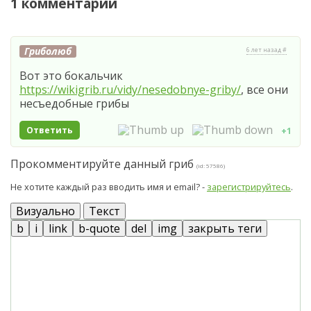
1 комментарий
Гриболюб
6 лет назад #
Вот это бокальчик
https://wikigrib.ru/vidy/nesedobnye-griby/
, все они
несъедобные грибы
Ответить
+1
Прокомментируйте данный гриб
(id: 57586)
Не хотите каждый раз вводить имя и email? -
зарегистрируйтесь
.
Визуально
Текст