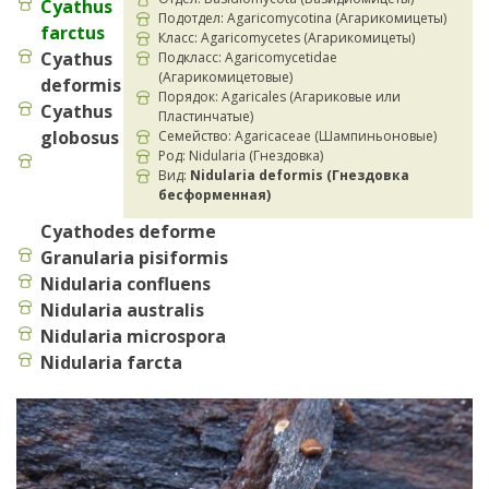
Cyathus
Подотдел: Agaricomycotina (Агарикомицеты)
farctus
Класс: Agaricomycetes (Агарикомицеты)
Cyathus
Подкласс: Agaricomycetidae
(Агарикомицетовые)
deformis
Порядок: Agaricales (Агариковые или
Cyathus
Пластинчатые)
globosus
Семейство: Agaricaceae (Шампиньоновые)
Род: Nidularia (Гнездовка)
Вид:
Nidularia deformis (Гнездовка
бесформенная)
Cyathodes deforme
Granularia pisiformis
Nidularia confluens
Nidularia australis
Nidularia microspora
Nidularia farcta