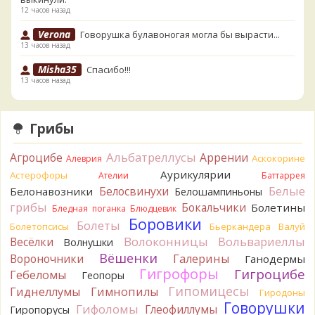
12 часов назад
Verona
Говорушка булавоногая могла бы вырасти...
13 часов назад
Misha35
Спасибо!!!
13 часов назад
BorisM
Вот как раз зонтика пестрого там
точно нет! P.S. Вячеслав, мы ждём ваших подтверждений
Грибы
насчёт того, что на разных фото не один и тот же гриб. Они
и по виду разные, а не просто разные экземпляры. Но
Альбатреллусы
Агроцибе
Аррении
Аскокорине
Алеврия
хорошо было бы упорядочить это с вашим участием.
Аурикулярии
Астерофоры
Разные грибы нужно разнести по разным вопросам!
Ателии
Баттаррея
13 часов назад
Белые
Белосвинухи
Белонавозники
Белошампиньоны
грибы
Бокальчики
Болетины
Бледная поганка
Блюдцевик
BorisM
Однозначно польский!
Боровики
13 часов назад
Болеты
Болетопсисы
Бьеркандера
Валуй
Волоконницы
Вольвариеллы
Весёлки
Волнушки
BorisM
Николай, дайте уточнение насчёт изменения
Вёшенки
Вороночники
Галерины
Ганодермы
цвета гриба на срезе. Без этой информации до конца
Гигрофоры
Гигроцибе
сложно выбрать между жёлтым и собачьим груздями!
Гебеломы
Геопоры
20 часов назад
Гипомицесы
Гиднеллумы
Гимнопилы
Гиродоны
Говорушки
BorisM
Гифоломы
Очевидный подберезовик!
Глеофиллумы
Гиропорусы