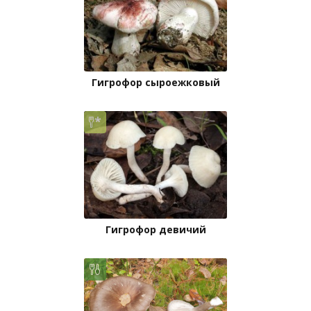
Гигрофор сыроежковый
Гигрофор девичий