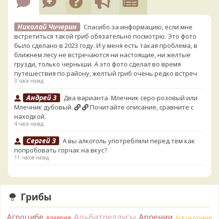
Николай Чичерин
Спасибо за информацию, если мне
встретиться такой гриб обязательно посмотрю. Это фото
было сделано в 2023 году. И у меня есть такая проблема, в
ближнем лесу не встречаются ни настоящие, ни желтые
грузди, только черныши. А это фото сделал во время
путешествия по району, желтый гриб очень редко встреч
3 часа назад
Андрей 3
Два варианта. Млечник серо-розовый или
Млечник дубовый.
Почитайте описание, сравните с
находкой.
4 часа назад
Сергей З
А вы алкоголь употребляли перед тем как
попробовать горчак на вкус?
11 часов назад
Serj_Sf
Сегодня такого маленького я и порезал, и
лизнул, и пожевал, но горечи не почувствовал. Супруга
лизнула - ей горький, как таблетка. Детям тоже не горький.
Грибы
То что это именно горчак сомнений нет. Но вот такие
индивидуальные вкусовые особенности.)Гриб, конечно,
Альбатреллусы
Агроцибе
Аррении
Аскокорине
Алеврия