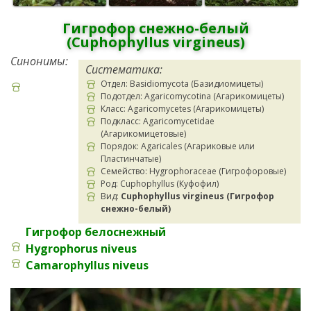
Гигрофор снежно-белый
(
Cuphophyllus virgineus
)
Синонимы:
Систематика:
Отдел: Basidiomycota (Базидиомицеты)
Подотдел: Agaricomycotina (Агарикомицеты)
Класс: Agaricomycetes (Агарикомицеты)
Подкласс: Agaricomycetidae
(Агарикомицетовые)
Порядок: Agaricales (Агариковые или
Пластинчатые)
Семейство: Hygrophoraceae (Гигрофоровые)
Род: Cuphophyllus (Куфофил)
Вид:
Cuphophyllus virgineus (Гигрофор
снежно-белый)
Гигрофор белоснежный
Hygrophorus niveus
Camarophyllus niveus