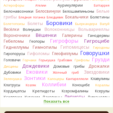
выкинули.
Аурикулярии
Астерофоры
16 часов назад
Ателии
Баттаррея
Белые
Белосвинухи
Белонавозники
Белошампиньоны
Verona
Говорушка булавоногая могла бы вырасти...
грибы
Бокальчики
Болетины
Бледная поганка
Блюдцевик
17 часов назад
Боровики
Болеты
Болетопсисы
Бьеркандера
Валуй
Misha35
Спасибо!!!
Волоконницы
Вольвариеллы
Весёлки
Волнушки
17 часов назад
Вёшенки
Вороночники
Галерины
Ганодермы
BorisM
Вот как раз зонтика пестрого там
Гигрофоры
Гигроцибе
Гебеломы
Геопоры
точно нет! P.S. Вячеслав, мы ждём ваших подтверждений
Гипомицесы
Гиднеллумы
Гимнопилы
Гиродоны
насчёт того, что на разных фото не один и тот же гриб. Они
Говорушки
Гифоломы
Глеофиллумы
Гиропорусы
и по виду разные, а не просто разные экземпляры. Но
Грузди
хорошо было бы упорядочить это с вашим участием.
Головачи
Горчаки
Грифолы
Горькушка
Грабовик
Разные грибы нужно разнести по разным вопросам!
Дождевики
Дрожалки
Домовые грибы
Дисцины
17 часов назад
Ежовики
Звездовики
Дубовики
Жёлчный гриб
BorisM
Однозначно польский!
Зонтики
Клавулины
Зеленушка
Калоцеры
Кантареллюли
17 часов назад
Коллибии
Клатрусы
Коноцибе
Кораллы
Козляк
BorisM
Николай, дайте уточнение насчёт изменения
Крепидоты
Кордицепсы
Ксеромфалины
Ксерулы
цвета гриба на срезе. Без этой информации до конца
Лепиоты
Ксилярии
Лаковицы
Лимацеллы
Кудонии
сложно выбрать между жёлтым и собачьим груздями!
Показать все
Лисички
Лишайники
Лиофиллумы
1 день назад
Ложные опята
Ложнодождевики
Ложные лисички
BorisM
Очевидный подберезовик!