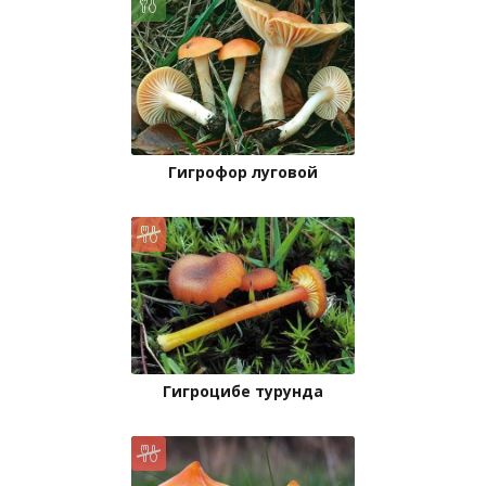
Гигрофор луговой
Гигроцибе турунда