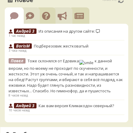
Новое
Андрей 3
Из описания на другом сайте:
1 час назад
BorisM
Подберезовик жестковатый
3 часа назад
Павел
Тоже склонялся от Едовика
к данной
версии, но по-моему не проходит по скученности, и
жесткости. Этот уж очень сочный, и так и напрашивается
на обед! Растут группами, и вбирают в себя всё подряд, как
ежовики. Надо будет глянуть разновидности, из
известных... Спасибо. Но гименофор, да и пушистость
8 часов назад
Андрей 3
Как вам версия Климакодон северный?
10 часов назад
Андрей 3
Он самый!
10 часов назад