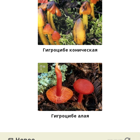
Гигроцибе коническая
Гигроцибе алая
только что