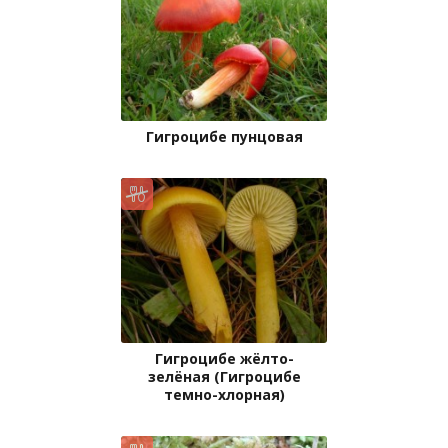
Гигроцибе пунцовая
Гигроцибе жёлто-
зелёная (Гигроцибе
темно-хлорная)