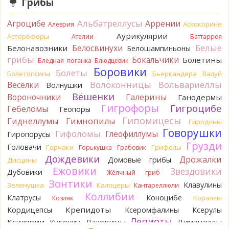
Грибы
Verona
С гименофором вы бы сделали более
информативные фото. То, что есть сейчас, вызывает
Альбатреллусы
Агроцибе
Аррении
вопросы.
Аскокорине
Алеврия
11 часов назад
Аурикулярии
Астерофоры
Ателии
Баттаррея
Белые
Белосвинухи
Белонавозники
Белошампиньоны
Павел
Может и постия, только совсем не горькая, и с
грибы
берёзы, и гименофор шипчатый; или что-то родственное.
Бокальчики
Болетины
Бледная поганка
Блюдцевик
По мере напитывания соком приобретает аромат
Боровики
Болеты
Болетопсисы
Бьеркандера
Валуй
пикантного (по типу чесночного) мяса под маринадом!
Волоконницы
Вольвариеллы
Весёлки
Волнушки
Думаю, заморозить или засушить, до выяснения деталей...
Вёшенки
Вороночники
Галерины
Ганодермы
Спасибо за вариант
Гигрофоры
11 часов назад
Гигроцибе
Гебеломы
Геопоры
Гипомицесы
Гиднеллумы
Гимнопилы
Гиродоны
Oparush
Говорушки
Гифоломы
Глеофиллумы
Гиропорусы
12 часов назад
Грузди
Головачи
Горчаки
Грифолы
Горькушка
Грабовик
Verona
Возможно Постия, хотя сильная пушистость
Дождевики
Дрожалки
Домовые грибы
Дисцины
удивляет:
.
Ежовики
12 часов назад
Звездовики
Дубовики
Жёлчный гриб
Зонтики
Клавулины
Зеленушка
Калоцеры
Кантареллюли
sereneden
Точно он, спасибо огромное!
Коллибии
12 часов назад
Клатрусы
Коноцибе
Кораллы
Козляк
Крепидоты
Кордицепсы
Ксеромфалины
Ксерулы
BorisM
Тогда это подольшаник
Лепиоты
12 часов назад
Ксилярии
Лаковицы
Лимацеллы
Кудонии