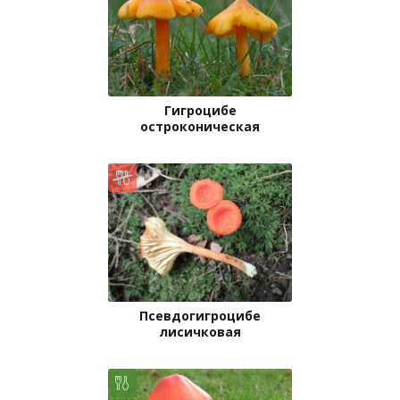
Гигроцибе
остроконическая
Псевдогигроцибе
лисичковая