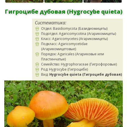
Гигроцибе дубовая (Hygrocybe quieta)
Систематика:
Отдел: Basidiomycota (Базидиомицеты)
Подотдел: Agaricomycotina (Агарикомицеты)
Класс: Agaricomycetes (Агарикомицеты)
Подкласс: Agaricomycetidae
(Агарикомицетовые)
Порядок: Agaricales (Агариковые или
Пластинчатые)
Семейство: Hygrophoraceae (Гигрофоровые)
Род: Hygrocybe (Гигроцибе)
Вид:
Hygrocybe quieta (Гигроцибе дубовая)