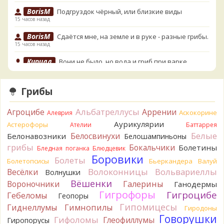
BorisM
Подгруздок чёрный, или близкие виды
15 часов назад
BorisM
Сдаётся мне, на земле и в руке - разные грибы.
15 часов назад
Кирилл
Вони не было, но вода и гриб при варке
начали желтеть. Выкинул. Большое спасибо.
16 часов назад
Грибы
Кирилл
Спасибо.
16 часов назад
Альбатреллусы
Агроцибе
Аррении
Аскокорине
Алеврия
Tatiana_A
Да. Но они не все безоговорочно
Аурикулярии
Астерофоры
Ателии
Баттаррея
съедобны.
Белые
Белосвинухи
Белонавозники
Белошампиньоны
17 часов назад
грибы
Бокальчики
Болетины
Бледная поганка
Блюдцевик
Tatiana_A
В следующий раз вырвите его целиком и
Боровики
Болеты
Болетопсисы
Бьеркандера
Валуй
разрежьте ножку вертикально. Именно вертикально.
Волоконницы
Вольвариеллы
Весёлки
Волнушки
Пожелтение у самого основания - значит, Ш. Желтокожий,
Вёшенки
Вороночники
Галерины
Ганодермы
ядовит. Иногда полезно гриб сварить, Желтокожий и еще
Гигрофоры
Гигроцибе
несколько ядовитых начинают жутко вонять химией, и
Гебеломы
Геопоры
вода желтеет.
Гипомицесы
Гиднеллумы
Гимнопилы
Гиродоны
17 часов назад
Говорушки
Гифоломы
Глеофиллумы
Гиропорусы