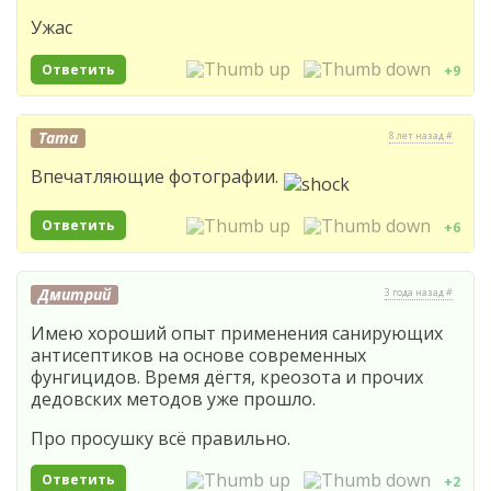
Ужас
Ответить
+9
Тата
8 лет назад #
Впечатляющие фотографии.
Ответить
+6
Дмитрий
3 года назад #
Имею хороший опыт применения санирующих
антисептиков на основе современных
фунгицидов. Время дёгтя, креозота и прочих
дедовских методов уже прошло.
Про просушку всё правильно.
Ответить
+2