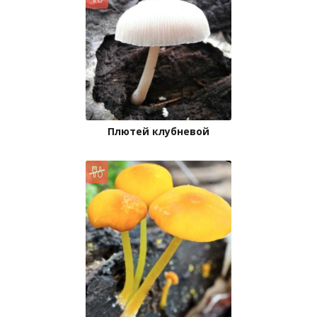
Плютей клубневой