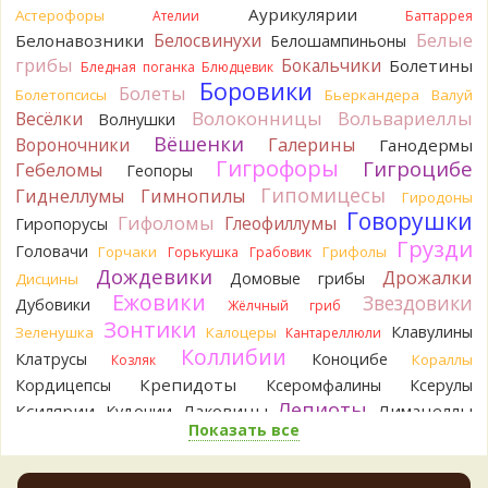
Аурикулярии
Астерофоры
15 часов назад
Ателии
Баттаррея
Белые
Белосвинухи
Белонавозники
Белошампиньоны
Verona
Говорушка булавоногая могла бы вырасти...
грибы
Бокальчики
Болетины
Бледная поганка
Блюдцевик
16 часов назад
Боровики
Болеты
Болетопсисы
Бьеркандера
Валуй
Misha35
Спасибо!!!
Волоконницы
Вольвариеллы
Весёлки
Волнушки
16 часов назад
Вёшенки
Вороночники
Галерины
Ганодермы
BorisM
Вот как раз зонтика пестрого там
Гигрофоры
Гигроцибе
Гебеломы
Геопоры
точно нет! P.S. Вячеслав, мы ждём ваших подтверждений
Гипомицесы
Гиднеллумы
Гимнопилы
Гиродоны
насчёт того, что на разных фото не один и тот же гриб. Они
Говорушки
Гифоломы
Глеофиллумы
Гиропорусы
и по виду разные, а не просто разные экземпляры. Но
Грузди
хорошо было бы упорядочить это с вашим участием.
Головачи
Горчаки
Грифолы
Горькушка
Грабовик
Разные грибы нужно разнести по разным вопросам!
Дождевики
Дрожалки
Домовые грибы
Дисцины
16 часов назад
Ежовики
Звездовики
Дубовики
Жёлчный гриб
BorisM
Однозначно польский!
Зонтики
Клавулины
Зеленушка
Калоцеры
Кантареллюли
16 часов назад
Коллибии
Клатрусы
Коноцибе
Кораллы
Козляк
BorisM
Николай, дайте уточнение насчёт изменения
Крепидоты
Кордицепсы
Ксеромфалины
Ксерулы
цвета гриба на срезе. Без этой информации до конца
Лепиоты
Ксилярии
Лаковицы
Лимацеллы
Кудонии
сложно выбрать между жёлтым и собачьим груздями!
Показать все
Лисички
Лишайники
Лиофиллумы
23 часа назад
Ложные опята
Ложнодождевики
Ложные лисички
BorisM
Очевидный подберезовик!
Маслята
Лопастники
Меланолеуки