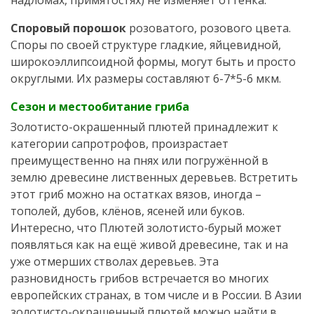
надломах, примятостях) не изменяет оттенка.
Споровый порошок
розоватого, розового цвета.
Споры по своей структуре гладкие, яйцевидной,
широкоэллипсоидной формы, могут быть и просто
округлыми. Их размеры составляют 6-7*5-6 мкм.
Сезон и местообитание гриба
Золотисто-окрашенный плютей принадлежит к
категории сапротрофов, произрастает
преимущественно на пнях или погружённой в
землю древесине лиственных деревьев. Встретить
этот гриб можно на остатках вязов, иногда –
тополей, дубов, клёнов, ясеней или буков.
Интересно, что Плютей золотисто-бурый может
появляться как на ещё живой древесине, так и на
уже отмерших стволах деревьев. Эта
разновидность грибов встречается во многих
европейских странах, в том числе и в России. В Азии
золотисто-окрашенный плютей можно найти в