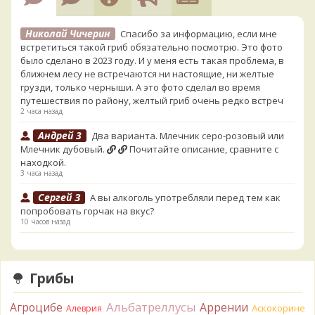
Николай Чичерин
Спасибо за информацию, если мне
встретиться такой гриб обязательно посмотрю. Это фото
было сделано в 2023 году. И у меня есть такая проблема, в
ближнем лесу не встречаются ни настоящие, ни желтые
грузди, только черныши. А это фото сделал во время
путешествия по району, желтый гриб очень редко встреч
2 часа назад
Андрей 3
Два варианта. Млечник серо-розовый или
Млечник дубовый.
Почитайте описание, сравните с
находкой.
3 часа назад
Сергей З
А вы алкоголь употребляли перед тем как
попробовать горчак на вкус?
10 часов назад
Serj_Sf
Сегодня такого маленького я и порезал, и
лизнул, и пожевал, но горечи не почувствовал. Супруга
лизнула - ей горький, как таблетка. Детям тоже не горький.
Грибы
То что это именно горчак сомнений нет. Но вот такие
индивидуальные вкусовые особенности.)Гриб, конечно,
Альбатреллусы
Агроцибе
Аррении
Аскокорине
Алеврия
выкинули.