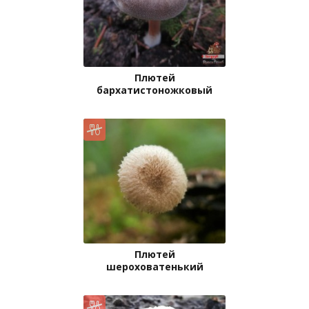
Плютей
бархатистоножковый
Плютей
шероховатенький