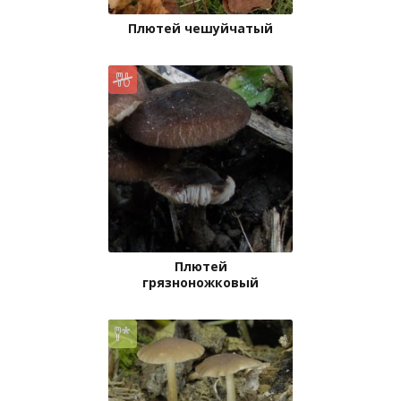
Плютей чешуйчатый
Плютей
грязноножковый