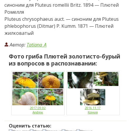
синоним для Pluteus romellii Britz. 1894 — Плютей
Ромелля
Pluteus chrysophaeus auct. — синоним для Pluteus
phlebophorus (Ditmar) P. Kumm. 1871 — Плютей
жилковатый
Автор:
Tatiana_A
Фото гриба
Плютей золотисто-бурый
из вопросов в распознавании:
2017.09.02
2016.11.17
Andrew
Ксения
Оценить статью: