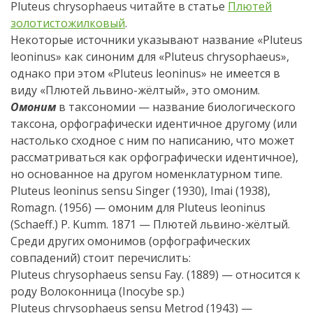
Pluteus chrysophaeus читайте в статье
Плютей
золотистожилковый
.
Некоторые источники указывают название «Pluteus
leoninus» как синоним для «Pluteus chrysophaeus»,
однако при этом «Pluteus leoninus» не имеется в
виду «Плютей львино-жёлтый», это омоним.
Омоним
в таксономии — название биологического
таксона, орфографически идентичное другому (или
настолько сходное с ним по написанию, что может
рассматриваться как орфографически идентичное),
но основанное на другом номенклатурном типе.
Pluteus leoninus sensu Singer (1930), Imai (1938),
Romagn. (1956) — омоним для Pluteus leoninus
(Schaeff.) P. Kumm. 1871 — Плютей львино-жёлтый.
Среди других омонимов (орфографических
совпадений) стоит перечислить:
Pluteus chrysophaeus sensu Fay. (1889) — относится к
роду Волоконница (Inocybe sp.)
Pluteus chrysophaeus sensu Metrod (1943) —