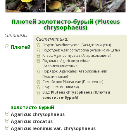
Плютей золотисто-бурый (Pluteus
chrysophaeus)
Синонимы
:
Систематика:
Отдел: Basidiomycota (Базидиомицеты)
Плютей
Подотдел: Agaricomycotina (Агарикомицеты)
Класс: Agaricomycetes (Агарикомицеты)
Подкласс: Agaricomycetidae
(Агарикомицетовые)
Порядок: Agaricales (Агариковые или
Пластинчатые)
Семейство: Pluteaceae (Плютеевые)
Род: Pluteus (Плютей)
Вид:
Pluteus chrysophaeus (Плютей
золотисто-бурый)
золотисто-бурый
Agaricus chrysophaeus
Agaricus crocatus
Agaricus leoninus var. chrysophaeus