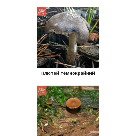
Плютей тёмнокрайний