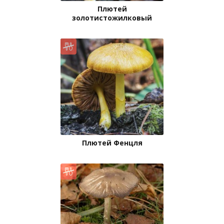
Плютей
золотистожилковый
Плютей Фенцля