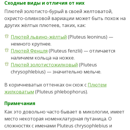
Сходные виды и отличия от них
Плютей золотисто-бурый в своей желтоватой,
охристо-оливковой вариации может быть похож на
других жёлтых плютеев, таких, как:
Плютей львино-жёлтый
(Pluteus leoninus) —
немного крупнее.
Плютей Фенцля
(Pluteus fenzlii) — отличается
наличием кольца на ножке.
Плютей золотистожилковый
(Pluteus
chrysophlebius) — значительно мельче.
В коричневатых оттенках он схож с
Плютем
жилковатым
(Pluteus phlebophorus).
Примечания
Как это довольно часто бывает в микологии, имеет
место некоторая номенклатурная путаница. О
сложностях с именами Pluteus chrysophlebius и