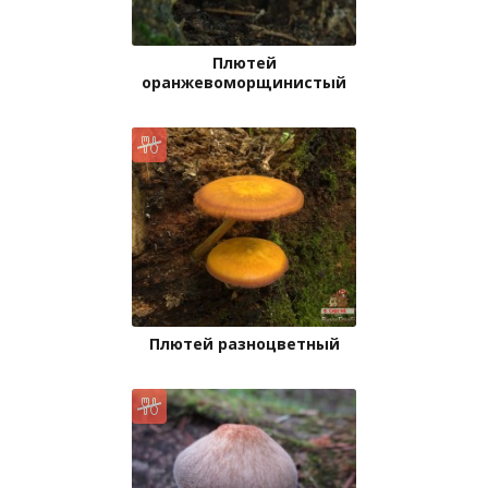
Плютей
оранжевоморщинистый
Плютей разноцветный