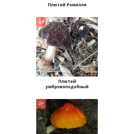
Плютей Ромелля
Плютей
умбровоподобный