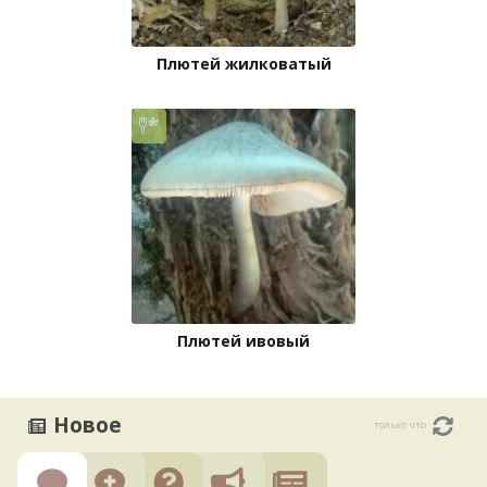
Плютей жилковатый
Плютей ивовый
Новое
только что