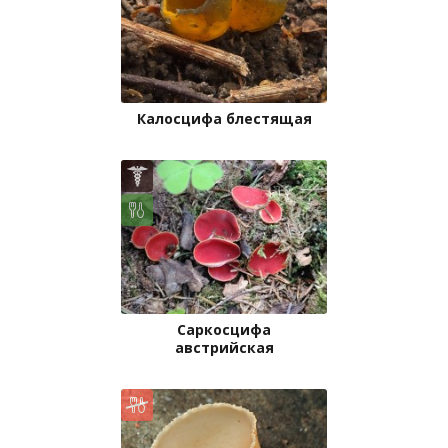
Калосцифа блестящая
Саркосцифа
австрийская