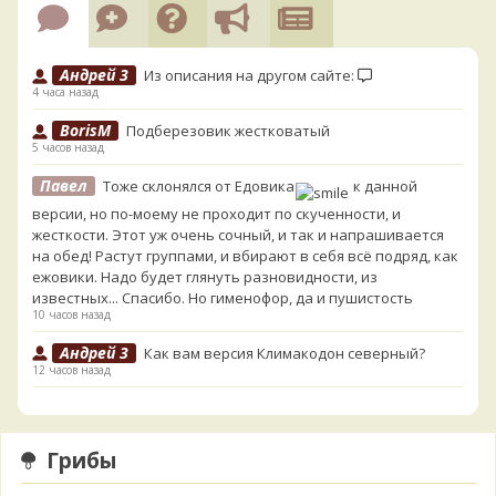
Андрей 3
Из описания на другом сайте:
4 часа назад
BorisM
Подберезовик жестковатый
5 часов назад
Павел
Тоже склонялся от Едовика
к данной
версии, но по-моему не проходит по скученности, и
жесткости. Этот уж очень сочный, и так и напрашивается
на обед! Растут группами, и вбирают в себя всё подряд, как
ежовики. Надо будет глянуть разновидности, из
известных... Спасибо. Но гименофор, да и пушистость
10 часов назад
Андрей 3
Как вам версия Климакодон северный?
12 часов назад
Андрей 3
Он самый!
13 часов назад
Грибы
Verona
С гименофором вы бы сделали более
информативные фото. То, что есть сейчас, вызывает