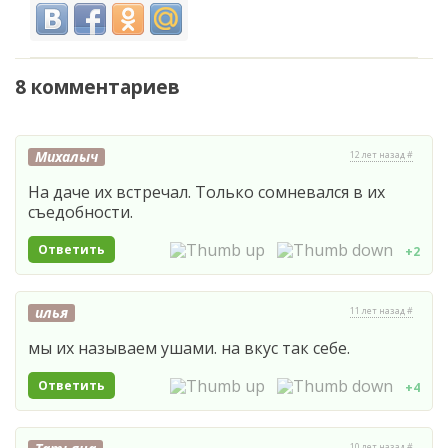
8 комментариев
Михалыч
12 лет назад #
На даче их встречал. Только сомневался в их
съедобности.
Ответить
+2
илья
11 лет назад #
мы их называем ушами. на вкус так себе.
Ответить
+4
10 лет назад #