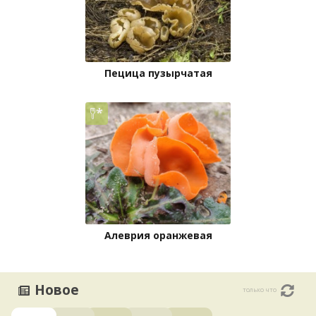
Пецица пузырчатая
Алеврия оранжевая
Новое
только что