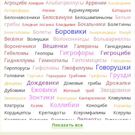
Альбатреллусы
Агроцибе
Аррении
вопросы.
Аскокорине
Алеврия
13 часов назад
Аурикулярии
Астерофоры
Ателии
Баттаррея
Белые
Белосвинухи
Белонавозники
Белошампиньоны
Павел
Может и постия, только совсем не горькая, и с
грибы
берёзы, и гименофор шипчатый; или что-то родственное.
Бокальчики
Болетины
Бледная поганка
Блюдцевик
По мере напитывания соком приобретает аромат
Боровики
Болеты
Болетопсисы
Бьеркандера
Валуй
пикантного (по типу чесночного) мяса под маринадом!
Волоконницы
Вольвариеллы
Весёлки
Волнушки
Думаю, заморозить или засушить, до выяснения деталей...
Вёшенки
Вороночники
Галерины
Ганодермы
Спасибо за вариант
Гигрофоры
14 часов назад
Гигроцибе
Гебеломы
Геопоры
Гипомицесы
Гиднеллумы
Гимнопилы
Гиродоны
Oparush
Говорушки
Гифоломы
Глеофиллумы
Гиропорусы
14 часов назад
Грузди
Головачи
Горчаки
Грифолы
Горькушка
Грабовик
Verona
Возможно Постия, хотя сильная пушистость
Дождевики
Дрожалки
Домовые грибы
Дисцины
удивляет:
.
Ежовики
14 часов назад
Звездовики
Дубовики
Жёлчный гриб
Зонтики
Клавулины
Зеленушка
Калоцеры
Кантареллюли
sereneden
Точно он, спасибо огромное!
Коллибии
14 часов назад
Клатрусы
Коноцибе
Кораллы
Козляк
Крепидоты
Кордицепсы
Ксеромфалины
Ксерулы
BorisM
Тогда это подольшаник
Лепиоты
14 часов назад
Ксилярии
Лаковицы
Лимацеллы
Кудонии
Показать все
Лисички
Лишайники
Лиофиллумы
sereneden
Да, ольха была. Но не доминантная в лесу.
Ложные опята
Ложнодождевики
Ложные лисички
Сам гриб - да, считай, под ольхой.