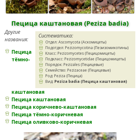
Пецица каштановая (Peziza badia)
Другие
Систематика:
названия:
Отдел: Ascomycota (Аскомицеты)
Подотдел: Pezizomycotina (Пезизомикотины)
Пецица
Класс: Pezizomycetes (Пецицомицеты)
тёмно-
Подкласс: Pezizomycetidae (Пецицомицеты)
Порядок: Pezizales (Пецицевые)
Семейство: Pezizaceae (Пецицевые)
Род: Peziza (Пецица)
Вид:
Peziza badia (Пецица каштановая)
каштановая
Пецица каштановая
Пецица коричнево-каштановая
Пецица тёмно-коричневая
Пецица оливково-коричневая