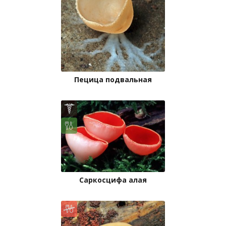
Пецица подвальная
Саркосцифа алая