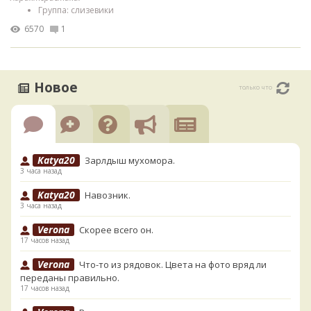
Группа: слизевики
6570
1
Новое
только что
Katya20
Зарлдыш мухомора.
3 часа назад
Katya20
Навозник.
3 часа назад
Verona
Скорее всего он.
17 часов назад
Verona
Что-то из рядовок. Цвета на фото вряд ли
переданы правильно.
17 часов назад