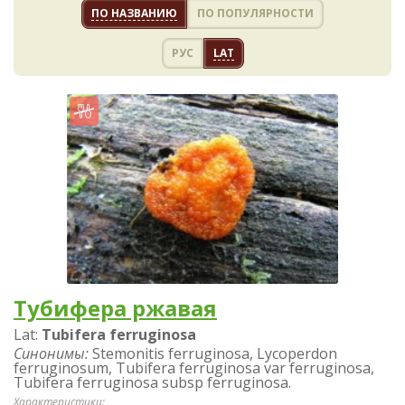
ПО НАЗВАНИЮ
ПО ПОПУЛЯРНОСТИ
РУС
LAT
Тубифера ржавая
Lat:
Tubifera ferruginosa
Синонимы:
Stemonitis ferruginosa, Lycoperdon
ferruginosum, Tubifera ferruginosa var ferruginosa,
Tubifera ferruginosa subsp ferruginosa.
Характеристики: