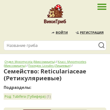
ВОЙТИ
РЕГИСТРАЦИЯ
Отдел: Myxomycota (Миксомицеты)
/
Класс: Myxomycetes
(Миксомицеты)
/
Порядок: Liceales (Лициевые)
/
Семейство: Reticulariaceae
(Ретикуляриевые)
Подразделы:
Род: Tubifera (Тубифера)
(1)