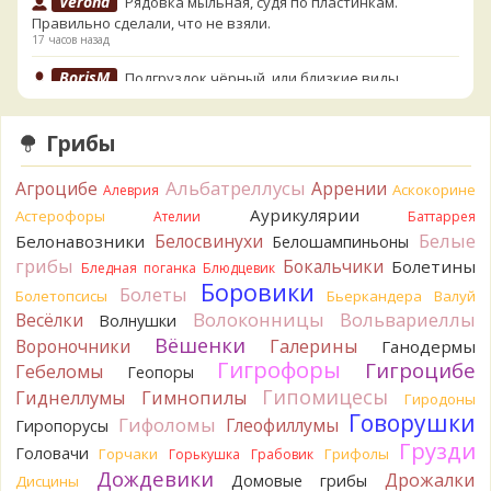
Verona
Рядовка мыльная, судя по пластинкам.
Правильно сделали, что не взяли.
17 часов назад
BorisM
Подгруздок чёрный, или близкие виды
18 часов назад
BorisM
Сдаётся мне, на земле и в руке - разные грибы.
Грибы
18 часов назад
Альбатреллусы
Агроцибе
Кирилл
Аррении
Вони не было, но вода и гриб при варке
Аскокорине
Алеврия
начали желтеть. Выкинул. Большое спасибо.
Аурикулярии
Астерофоры
Ателии
Баттаррея
19 часов назад
Белые
Белосвинухи
Белонавозники
Белошампиньоны
Кирилл
грибы
Спасибо.
Бокальчики
Болетины
Бледная поганка
Блюдцевик
19 часов назад
Боровики
Болеты
Болетопсисы
Бьеркандера
Валуй
Tatiana_A
Волоконницы
Вольвариеллы
Весёлки
Да. Но они не все безоговорочно
Волнушки
съедобны.
Вёшенки
Вороночники
Галерины
Ганодермы
20 часов назад
Гигрофоры
Гигроцибе
Гебеломы
Геопоры
Tatiana_A
В следующий раз вырвите его целиком и
Гипомицесы
Гиднеллумы
Гимнопилы
Гиродоны
разрежьте ножку вертикально. Именно вертикально.
Говорушки
Гифоломы
Глеофиллумы
Гиропорусы
Пожелтение у самого основания - значит, Ш. Желтокожий,
Грузди
Головачи
Горчаки
Грифолы
Горькушка
Грабовик
ядовит. Иногда полезно гриб сварить, Желтокожий и еще
Дождевики
несколько ядовитых начинают жутко вонять химией, и
Дрожалки
Домовые грибы
Дисцины