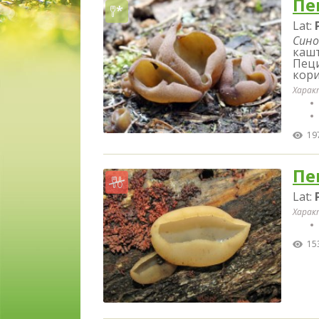
Пе
Lat:
Сино
кашт
Пеци
кори
Харак
19
Пе
Lat:
Харак
15