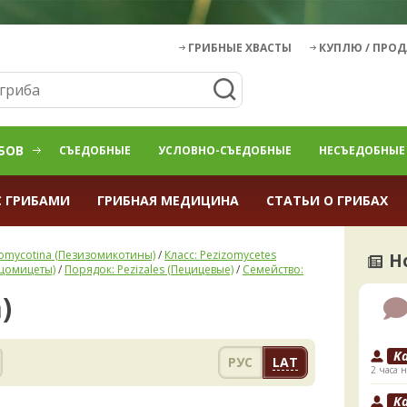
ГРИБНЫЕ ХВАСТЫ
КУПЛЮ / ПРО
БОВ
СЪЕДОБНЫЕ
УСЛОВНО-СЪЕДОБНЫЕ
НЕСЪЕДОБНЫЕ
С ГРИБАМИ
ГРИБНАЯ МЕДИЦИНА
СТАТЬИ О ГРИБАХ
zomycotina (Пезизомикотины)
/
Класс: Pezizomycetes
Н
ицомицеты)
/
Порядок: Pezizales (Пецицевые)
/
Семейство:
)
K
РУС
LAT
2 часа н
K