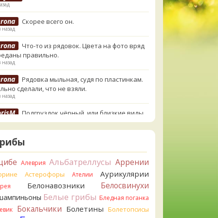
азад
erona
Скорее всего он.
в назад
erona
Что-то из рядовок. Цвета на фото вряд
реданы правильно.
в назад
erona
Рядовка мыльная, судя по пластинкам.
льно сделали, что не взяли.
в назад
orisM
Подгруздок чёрный, или близкие виды
в назад
orisM
Сдаётся мне, на земле и в руке - разные
Грибы
.
в назад
Альбатреллусы
цибе
Аррении
Алеврия
ирилл
Вони не было, но вода и гриб при варке
Аурикулярии
орине
Астерофоры
Ателии
и желтеть. Выкинул. Большое спасибо.
Белосвинухи
Белонавозники
ррея
в назад
Белые грибы
шампиньоны
Бледная поганка
ирилл
Спасибо.
Бокальчики
Болетины
Болетопсисы
евик
в назад