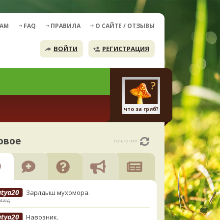
ДАМ
FAQ
ПРАВИЛА
О САЙТЕ / ОТЗЫВЫ
ВОЙТИ
РЕГИСТРАЦИЯ
что за гриб?
овое
только что
atya20
Зарлдыш мухомора.
азад
atya20
Навозник.