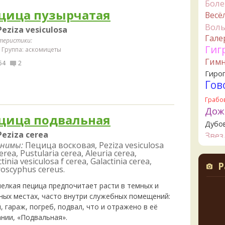
Бол
Ta
цица пузырчатая
Весё
съедо
Вол
Peziza vesiculosa
19 часо
Гале
теристики:
Ta
Гиг
Группа: аскомицеты
целик
Гим
54
2
верти
Гиро
значи
Гов
свари
начин
Грабо
19 часо
Дож
цица подвальная
К
Дубо
увере
Peziza cerea
Зве
но це
нимы:
Пецица восковая, Peziza vesiculosa
немно
Канта
erea, Pustularia cerea, Aleuria cerea,
опушк
Кол
tinia vesiculosa f cerea, Galactinia cerea,
Р
вообщ
oscyphus cereus.
Креп
края 
Кудо
19 часо
мелкая пецица предпочитает расти в темных и
Лио
ных местах, часто внутри служебных помещений:
К
, гараж, погреб, подвал, что и отражено в её
Ложн
шампи
ании, «Подвальная».
опят
очень