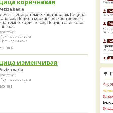
цица коричневая
2 часа н
Peziza badia
V
нимы:
Пецица тёмно-каштановая, Пецица
16 часо
ановая, Пецица коричнево-каштановая,
ца тёмно-коричневая, Пецица оливково-
V
чневая.
ли пе
теристики:
16 часо
Группа: аскомицеты
V
Цвет: коричневые
Прави
711
8
16 часо
B
цица изменчивая
17 часо
Peziza varia
B
теристики:
грибы
Группа: аскомицеты
17 часо
Агро
390
3
К
Аскок
начал
Батта
18 часо
Бело
К
Блюдц
18 часо