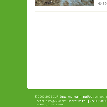
39
© 2009-2026 Сайт
Энциклопедия грибов
является 
Сделан в студии XaNet.
Политика конфиденциальн
SQL:
44
за
0,102
сек. / 5.77mb