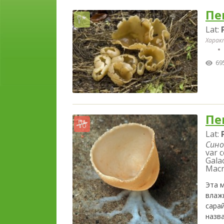
Пе
Lat:
Харак
69
Пе
Lat:
Сино
var c
Galac
Macr
Эта 
влаж
сарай
назв