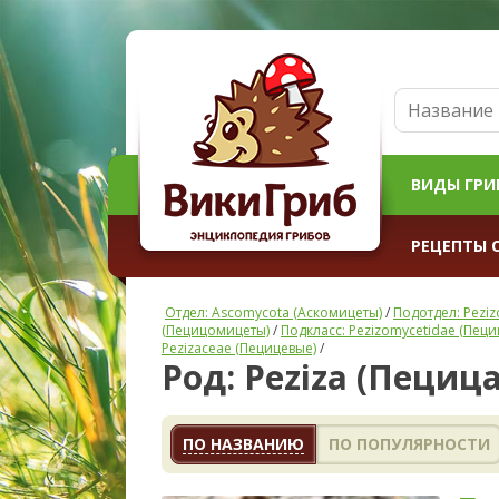
ВИДЫ ГРИ
РЕЦЕПТЫ 
Отдел: Ascomycota (Аскомицеты)
/
Подотдел: Pezi
(Пецицомицеты)
/
Подкласс: Pezizomycetidae (Пец
Pezizaceae (Пецицевые)
/
Род: Peziza (Пецица
ПО НАЗВАНИЮ
ПО ПОПУЛЯРНОСТИ