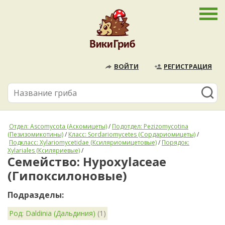
ВОЙТИ
РЕГИСТРАЦИЯ
Отдел: Ascomycota (Аскомицеты)
/
Подотдел: Pezizomycotina
(Пезизомикотины)
/
Класс: Sordariomycetes (Сордариомицеты)
/
Подкласс: Xylariomycetidae (Ксиляриомицетовые)
/
Порядок:
Xylariales (Ксиляриевые)
/
Семейство: Hypoxylaceae
(Гипоксилоновые)
Подразделы:
Род: Daldinia (Дальдиния)
(1)