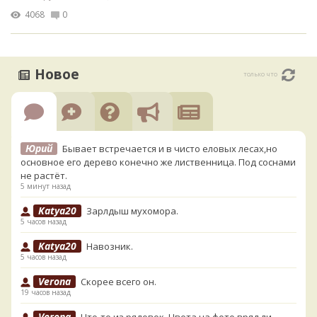
4068
0
Новое
только что
Юрий
Бывает встречается и в чисто еловых лесах,но
основное его дерево конечно же лиственница. Под соснами
не растёт.
5 минут назад
Katya20
Зарлдыш мухомора.
5 часов назад
Katya20
Навозник.
5 часов назад
Verona
Скорее всего он.
19 часов назад
Verona