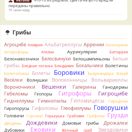
Что-то из рядовок. Цвета на фото вряд ли
переданы правильно.
19 часов назад
Verona
Рядовка мыльная, судя по пластинкам.
Правильно сделали, что не взяли.
19 часов назад
Грибы
BorisM
Подгруздок чёрный, или близкие виды
Альбатреллусы
Агроцибе
Аррении
Аскокорине
Алеврия
20 часов назад
Аурикулярии
Астерофоры
Ателии
Баттаррея
BorisM
Сдаётся мне, на земле и в руке - разные грибы.
Белые
Белосвинухи
Белонавозники
Белошампиньоны
20 часов назад
грибы
Бокальчики
Болетины
Бледная поганка
Блюдцевик
Кирилл
Вони не было, но вода и гриб при варке
Боровики
Болеты
Болетопсисы
Бьеркандера
Валуй
начали желтеть. Выкинул. Большое спасибо.
Волоконницы
Вольвариеллы
Весёлки
Волнушки
21 час назад
Вёшенки
Вороночники
Галерины
Ганодермы
Кирилл
Спасибо.
Гигрофоры
Гигроцибе
Гебеломы
Геопоры
21 час назад
Гипомицесы
Гиднеллумы
Гимнопилы
Гиродоны
Tatiana_A
Да. Но они не все безоговорочно
Говорушки
Гифоломы
Глеофиллумы
Гиропорусы
съедобны.
Грузди
Головачи
22 часа назад
Горчаки
Грифолы
Горькушка
Грабовик
Дождевики
Дрожалки
Домовые грибы
Дисцины
Tatiana_A
В следующий раз вырвите его целиком и
Ежовики
Звездовики
Дубовики
Жёлчный гриб
разрежьте ножку вертикально. Именно вертикально.