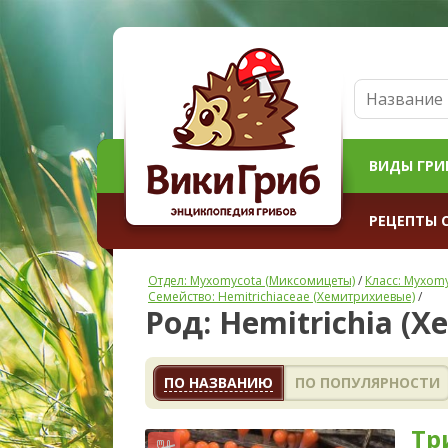
ВИДЫ ГРИ
РЕЦЕПТЫ 
Отдел: Myxomycota (Миксомицеты)
/
Класс: Myxom
Семейство: Hemitrichiaceae (Хемитрихиевые)
/
Род: Hemitrichia (
ПО НАЗВАНИЮ
ПО ПОПУЛЯРНОСТИ
Тр