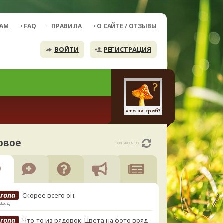
ДАМ
FAQ
ПРАВИЛА
О САЙТЕ / ОТЗЫВЫ
ВОЙТИ
РЕГИСТРАЦИЯ
что за гриб?
овое
только что
erona
Скорее всего он.
азад
erona
Что-то из рядовок. Цвета на фото вряд