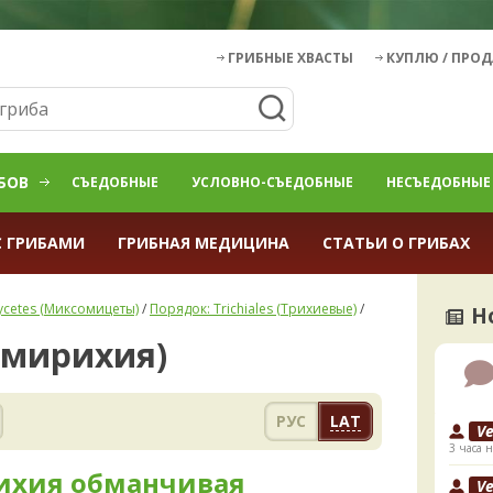
ГРИБНЫЕ ХВАСТЫ
КУПЛЮ / ПРО
БОВ
СЪЕДОБНЫЕ
УСЛОВНО-СЪЕДОБНЫЕ
НЕСЪЕДОБНЫЕ
С ГРИБАМИ
ГРИБНАЯ МЕДИЦИНА
СТАТЬИ О ГРИБАХ
ycetes (Миксомицеты)
/
Порядок: Trichiales (Трихиевые)
/
Н
Хемирихия)
РУС
LAT
V
3 часа н
ихия обманчивая
V