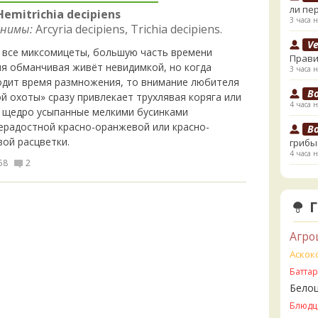
ли пе
Hemitrichia decipiens
3 часа н
нимы:
Arcyria decipiens, Trichia decipiens.
V
и все миксомицеты, большую часть времени
Прави
ия обманчивая живёт невидимкой, но когда
3 часа н
одит время размножения, то внимание любителя
B
й охоты» сразу привлекает трухлявая коряга или
4 часа н
, щедро усыпанные мелкими бусинками
ерадостной красно-оранжевой или красно-
B
вой расцветки.
грибы
4 часа н
58
2
К
начал
5 часов 
К
Агро
5 часов 
Аскок
Ta
Батта
съедо
Бело
6 часов 
Блюдц
Ta