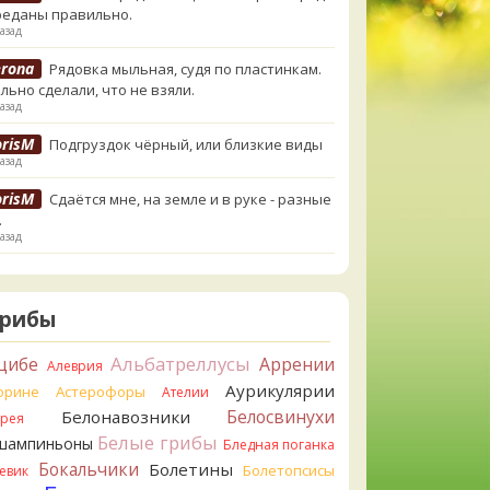
реданы правильно.
азад
erona
Рядовка мыльная, судя по пластинкам.
льно сделали, что не взяли.
азад
orisM
Подгруздок чёрный, или близкие виды
азад
orisM
Сдаётся мне, на земле и в руке - разные
.
азад
ирилл
Вони не было, но вода и гриб при варке
и желтеть. Выкинул. Большое спасибо.
назад
Грибы
ирилл
Спасибо.
Альбатреллусы
цибе
Аррении
Алеврия
назад
Аурикулярии
орине
Астерофоры
Ателии
tiana_A
Да. Но они не все безоговорочно
Белосвинухи
Белонавозники
ррея
бны.
Белые грибы
шампиньоны
назад
Бледная поганка
Бокальчики
Болетины
Болетопсисы
евик
tiana_A
В следующий раз вырвите его