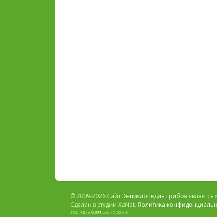
© 2009-2026 Сайт
Энциклопедия грибов
является 
Сделан в студии XaNet.
Политика конфиденциальн
SQL:
42
за
0,031
сек. / 5.62mb