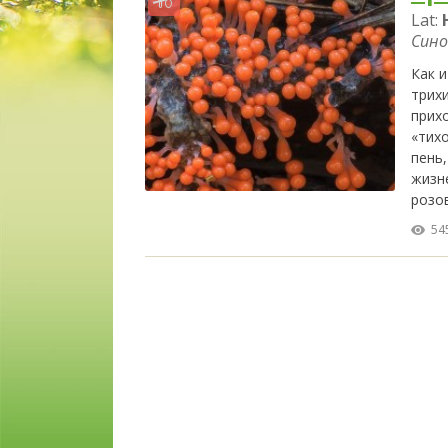
Lat:
Сино
Как 
трих
прих
«тихо
пень
жизн
розо
54